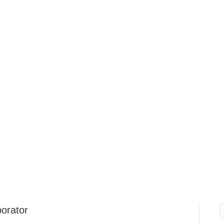
U AVOCAȚI
ASISTENȚĂ JUDICIARĂ
PENTRU PUBLIC
PR
CONTACT
orator