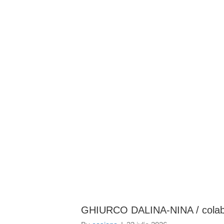
BAROUL CLUJ
ACASĂ
DESPRE NOI
TABLOUL AVOCAȚILOR
PENTR
GHIURCO DALINA-NINA / colab