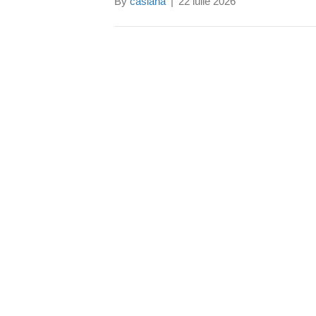
By
casiana
|
22 iulie 2026