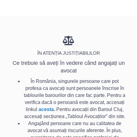
Platforma Baroului Cluj
O ZI FĂRĂ AVOCAȚI
ÎN ATENȚIA JUSTIȚIABILILOR
Ce trebuie să aveți în vedere când angajați un
avocat
În România, singurele persoane care pot
profesa ca avocați sunt persoanele înscrise în
tablourile barourilor din care fac parte. Pentru a
verifica dacă o persoană este avocat, accesați
linkul
acesta
.
Pentru avocații din Baroul Cluj,
accesați secțiunea „Tabloul Avocaților” din site.
Angajând persoane care nu au calitatea de
avocat vă asumați riscurile aferente. În plus,