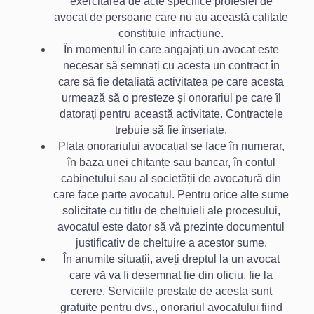
exercitarea de acte specifice profesiei de
avocat de persoane care nu au această calitate
constituie infracțiune.
În momentul în care angajați un avocat este
necesar să semnați cu acesta un contract în
care să fie detaliată activitatea pe care acesta
urmează să o presteze și onorariul pe care îl
datorați pentru această activitate. Contractele
trebuie să fie înseriate.
Plata onorariului avocațial se face în numerar,
în baza unei chitanțe sau bancar, în contul
cabinetului sau al societății de avocatură din
care face parte avocatul. Pentru orice alte sume
solicitate cu titlu de cheltuieli ale procesului,
avocatul este dator să vă prezinte documentul
justificativ de cheltuire a acestor sume.
În anumite situații, aveți dreptul la un avocat
care vă va fi desemnat fie din oficiu, fie la
cerere. Serviciile prestate de acesta sunt
gratuite pentru dvs., onorariul avocatului fiind