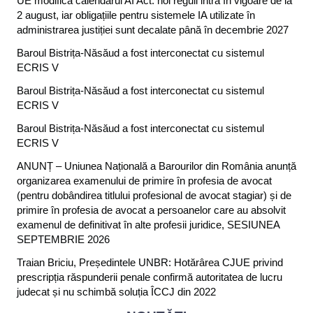
UE modifică calendarul AI Act: noi reguli intră în vigoare de la
2 august, iar obligațiile pentru sistemele IA utilizate în
administrarea justiției sunt decalate până în decembrie 2027
Baroul Bistrița-Năsăud a fost interconectat cu sistemul
ECRIS V
Baroul Bistrița-Năsăud a fost interconectat cu sistemul
ECRIS V
Baroul Bistrița-Năsăud a fost interconectat cu sistemul
ECRIS V
ANUNȚ – Uniunea Națională a Barourilor din România anunță
organizarea examenului de primire în profesia de avocat
(pentru dobândirea titlului profesional de avocat stagiar) și de
primire în profesia de avocat a persoanelor care au absolvit
examenul de definitivat în alte profesii juridice, SESIUNEA
SEPTEMBRIE 2026
Traian Briciu, Președintele UNBR: Hotărârea CJUE privind
prescripția răspunderii penale confirmă autoritatea de lucru
judecat și nu schimbă soluția ÎCCJ din 2022