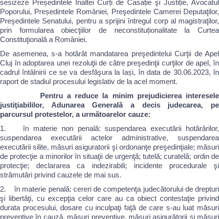
sesizeze Președintele Înaltei Curți de Casație şi Justiție, Avocatul
Poporului, Președintele României, Preşedintele Camerei Deputaţilor,
Preşedintele Senatului, pentru a sprijini întregul corp al magistraţilor,
prin formularea obiecţiilor de neconstituționalitate la Curtea
Constituţională a României.
De asemenea, s-a hotărât mandatarea preşedintelui Curţii de Apel
Cluj în adoptarea unei rezoluţii de către preşedinţii curţilor de apel, în
cadrul întâlnirii ce se va desfăşura la Iași, în data de 30.06.2023, în
raport de stadiul procesului legislativ de la acel moment.
Pentru a reduce la minim prejudicierea interesele
justiţiabililor, Adunarea Generală a decis judecarea, pe
parcursul protestelor, a următoarelor cauze:
1. în materie non penală: suspendarea executării hotărârilor,
suspendarea executării actelor administrative, suspendarea
executării silite, măsuri asiguratorii şi ordonanţe preşedinţiale; măsuri
de protecţie a minorilor în situaţii de urgenţă; tutelă; curatelă; ordin de
protecţie; declararea ca indezirabili; incidente procedurale şi
strămutări privind cauzele de mai sus.
2. în materie penală: cereri de competenţa judecătorului de drepturi
şi libertăţi, cu excepţia celor care au ca obiect contestaţie privind
durata procesului, dosare cu inculpaţi faţă de care s-au luat măsuri
preventive în cauză, măsuri preventive, măsuri asigurătorii şi măsuri