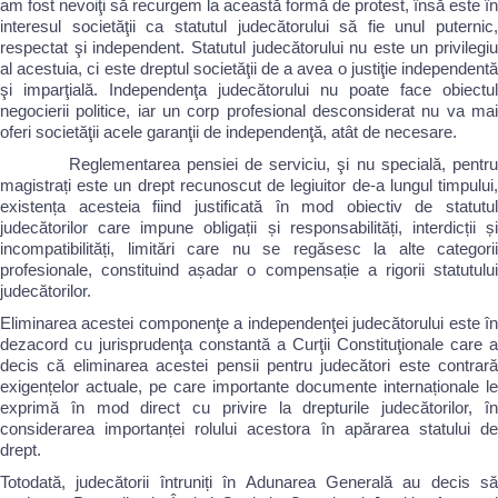
am fost nevoiţi să recurgem la această formă de protest, însă este în
interesul societăţii ca statutul judecătorului să fie unul puternic,
respectat şi independent. Statutul judecătorului nu este un privilegiu
al acestuia, ci este dreptul societăţii de a avea o justiţie independentă
şi imparţială. Independenţa judecătorului nu poate face obiectul
negocierii politice, iar un corp profesional desconsiderat nu va mai
oferi societăţii acele garanţii de independenţă, atât de necesare.
Reglementarea pensiei de serviciu, şi nu specială, pentru
magistrați este un drept recunoscut de legiuitor de-a lungul timpului,
existența acesteia fiind justificată în mod obiectiv de statutul
judecătorilor care impune obligații și responsabilități, interdicții și
incompatibilități, limitări care nu se regăsesc la alte categorii
profesionale, constituind așadar o compensație a rigorii statutului
judecătorilor.
Eliminarea acestei componenţe a independenţei judecătorului este în
dezacord cu jurisprudenţa constantă a Curţii Constituţionale care a
decis că eliminarea acestei pensii pentru judecători este contrară
exigențelor actuale, pe care importante documente internaționale le
exprimă în mod direct cu privire la drepturile judecătorilor, în
considerarea importanței rolului acestora în apărarea statului de
drept.
Totodată, judecătorii întruniți în Adunarea Generală au decis să