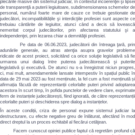
plecările masive din sistemul judiciar, în contextul incoerenţei şi lipsei
de transparenţă a puterii legiuitoare, subdimensionarea schemelor de
personal, numărul foarte mare de cauze ce trebuie gestionate de
judecători, incompatibilitățile şi interdicţiile profesiei sunt aspecte ce
trebuiau cântărite de legiuitor, atunci când a decis să lovească
nemeritat corpul judecătorilor, prin afectarea statutului şi a
independenţei, prin lezarea chiar a demnităţii profesiei.
Pe data de 06.06.2023, judecătorii din întreaga ţară, prin
adunările generale, au atras atenţia asupra gravelor probleme
ridicate de acest proiect, solicitând ca orice soluţie legislativă să fie
urmarea unui dialog între puterea judecătorească şi puterile
legislativă şi executivă. De atunci nu s-a înregistrat niciun progres,
ci, mai mult, amendamentele lansate intempestiv în spațiul public în
data de 29 mai 2023 au fost menținute, la fel cum a fost menținută și
afirmația făcută de reprezentanții celorlalte puteri privind adoptarea
acestora în scurt timp, în pofida punctelor de vedere clare, exprimate
ferm de instanțele judecătorești, fiind ignorată, de către reprezentanții
celorlalte puteri și deschiderea spre dialog a instanțelor.
În aceste condiții, criza de personal expune sistemul judiciar la
destructurare, cu efecte negative greu de înlăturat, afectând în mod
direct dreptul la un proces echitabil al fiecărui cetăţean.
Facem cunoscut opiniei publice faptul că regretăm profund că