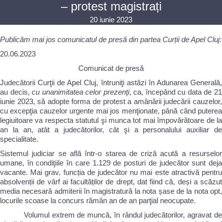
– protest magistrați
20 iunie 2023
Publicăm mai jos comunicatul de presă din partea Curții de Apel Cluj:
20.06.2023
Comunicat de presă
Judecătorii Curţii de Apel Cluj, întruniţi astăzi în Adunarea Generală,
au decis,
cu unanimitatea celor prezenţi
, ca, începând cu data de 2
iunie 2023, să adopte forma de protest a amânării judecării cauzelor,
cu excepţia cauzelor urgente mai jos menţionate, până când puterea
legiuitoare va respecta statutul şi munca tot mai împovărătoare de la
an la an, atât a judecătorilor, cât şi a personalului auxiliar de
specialitate.
Sistemul judiciar se află într-o starea de criză acută a resurselor
umane, în condiţiile în care 1.129 de posturi de judecător sunt deja
vacante. Mai grav, funcția de judecător nu mai este atractivă pentru
absolvenții de vârf ai facultăților de drept, dat fiind că, deși a scăzut
media necesară admiterii în magistratură la nota șase de la nota opt,
locurile scoase la concurs rămân an de an parţial neocupate.
Volumul extrem de muncă, în rândul judecătorilor, agravat de