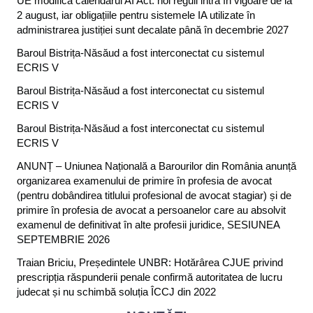
UE modifică calendarul AI Act: noi reguli intră în vigoare de la
2 august, iar obligațiile pentru sistemele IA utilizate în
administrarea justiției sunt decalate până în decembrie 2027
Baroul Bistrița-Năsăud a fost interconectat cu sistemul
ECRIS V
Baroul Bistrița-Năsăud a fost interconectat cu sistemul
ECRIS V
Baroul Bistrița-Năsăud a fost interconectat cu sistemul
ECRIS V
ANUNȚ – Uniunea Națională a Barourilor din România anunță
organizarea examenului de primire în profesia de avocat
(pentru dobândirea titlului profesional de avocat stagiar) și de
primire în profesia de avocat a persoanelor care au absolvit
examenul de definitivat în alte profesii juridice, SESIUNEA
SEPTEMBRIE 2026
Traian Briciu, Președintele UNBR: Hotărârea CJUE privind
prescripția răspunderii penale confirmă autoritatea de lucru
judecat și nu schimbă soluția ÎCCJ din 2022