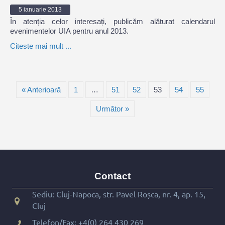
5 ianuarie 2013
În atenția celor interesați, publicăm alăturat calendarul
evenimentelor UIA pentru anul 2013.
Citeste mai mult ...
« Anterioară
1
…
51
52
53
54
55
Următor »
Contact
Sediu: Cluj-Napoca, str. Pavel Roșca, nr. 4, ap. 15,
Cluj
Telefon/Fax:
+4(0) 264 430 269