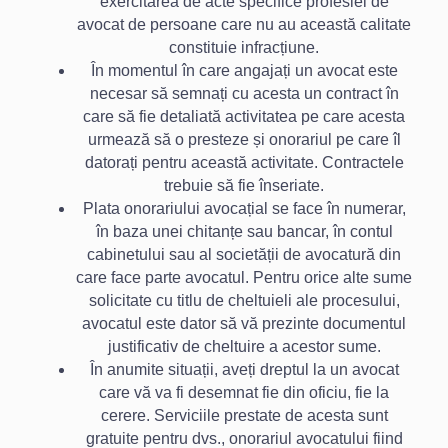
exercitarea de acte specifice profesiei de
avocat de persoane care nu au această calitate
constituie infracțiune.
În momentul în care angajați un avocat este
necesar să semnați cu acesta un contract în
care să fie detaliată activitatea pe care acesta
urmează să o presteze și onorariul pe care îl
datorați pentru această activitate. Contractele
trebuie să fie înseriate.
Plata onorariului avocațial se face în numerar,
în baza unei chitanțe sau bancar, în contul
cabinetului sau al societății de avocatură din
care face parte avocatul. Pentru orice alte sume
solicitate cu titlu de cheltuieli ale procesului,
avocatul este dator să vă prezinte documentul
justificativ de cheltuire a acestor sume.
În anumite situații, aveți dreptul la un avocat
care vă va fi desemnat fie din oficiu, fie la
cerere. Serviciile prestate de acesta sunt
gratuite pentru dvs., onorariul avocatului fiind