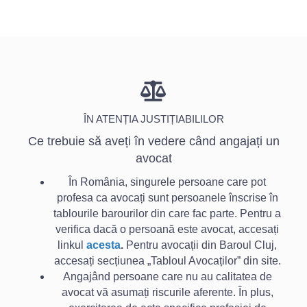
Platforma Baroului Cluj
O ZI FĂRĂ AVOCAȚI
ÎN ATENȚIA JUSTIȚIABILILOR
Ce trebuie să aveți în vedere când angajați un
avocat
În România, singurele persoane care pot
profesa ca avocați sunt persoanele înscrise în
tablourile barourilor din care fac parte. Pentru a
verifica dacă o persoană este avocat, accesați
linkul
acesta
.
Pentru avocații din Baroul Cluj,
accesați secțiunea „Tabloul Avocaților” din site.
Angajând persoane care nu au calitatea de
avocat vă asumați riscurile aferente. În plus,