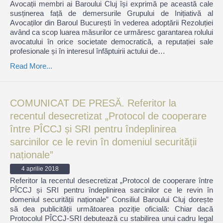
Avocații membri ai Baroului Cluj își exprimă pe această cale
susținerea față de demersurile Grupului de Inițiativă al
Avocaților din Baroul București în vederea adoptării Rezoluției
având ca scop luarea măsurilor ce urmăresc garantarea rolului
avocatului în orice societate democratică, a reputației sale
profesionale și în interesul înfăptuirii actului de…
Read More...
COMUNICAT DE PRESĂ. Referitor la
recentul desecretizat „Protocol de cooperare
între PÎCCJ și SRI pentru îndeplinirea
sarcinilor ce le revin în domeniul securității
naționale”
4 aprilie 2018
Referitor la recentul desecretizat „Protocol de cooperare între
PÎCCJ și SRI pentru îndeplinirea sarcinilor ce le revin în
domeniul securității naționale” Consiliul Baroului Cluj dorește
să dea publicității următoarea poziție oficială: Chiar dacă
Protocolul PÎCCJ-SRI debutează cu stabilirea unui cadru legal