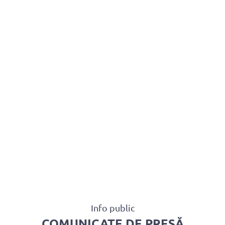
BAROUL CLUJ
MENIU
Info public
COMUNICATE DE PRESĂ