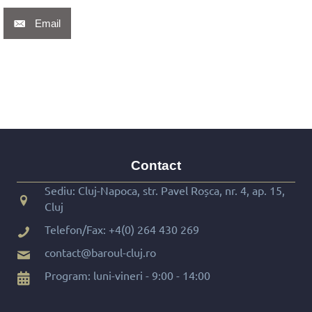
Email
Contact
Sediu: Cluj-Napoca, str. Pavel Roșca, nr. 4, ap. 15,
Cluj
Telefon/Fax:
+4(0) 264 430 269
contact@baroul-cluj.ro
Program: luni-vineri - 9:00 - 14:00