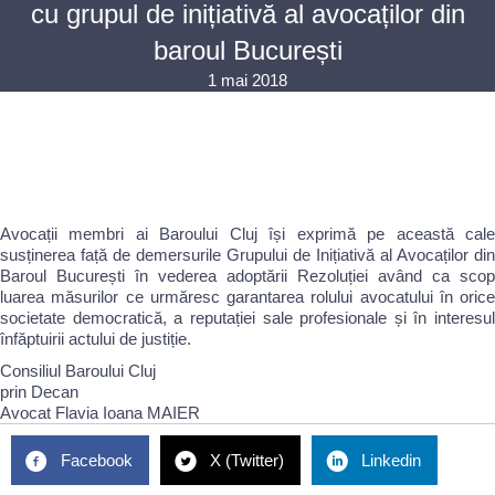
cu grupul de inițiativă al avocaților din
baroul București
1 mai 2018
Avocații membri ai Baroului Cluj își exprimă pe această cale
susținerea față de demersurile Grupului de Inițiativă al Avocaților din
Baroul București în vederea adoptării Rezoluției având ca scop
luarea măsurilor ce urmăresc garantarea rolului avocatului în orice
societate democratică, a reputației sale profesionale și în interesul
înfăptuirii actului de justiție.
Consiliul Baroului Cluj
prin Decan
Avocat Flavia Ioana MAIER
Facebook
X (Twitter)
Linkedin