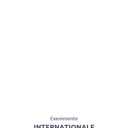
BAROUL CLUJ
MENIU
Evenimente
INTERNAȚIONALE