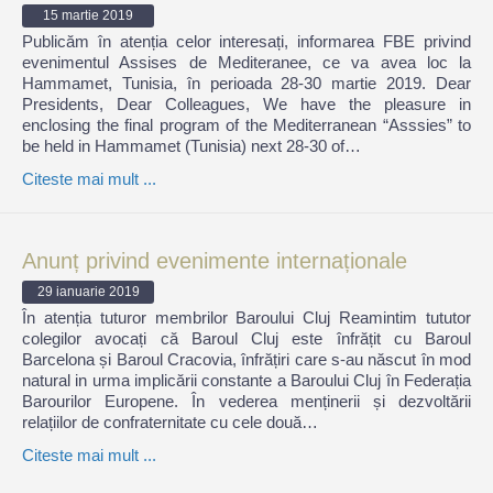
15 martie 2019
Publicăm în atenția celor interesați, informarea FBE privind
evenimentul Assises de Mediteranee, ce va avea loc la
Hammamet, Tunisia, în perioada 28-30 martie 2019. Dear
Presidents, Dear Colleagues, We have the pleasure in
enclosing the final program of the Mediterranean “Asssies” to
be held in Hammamet (Tunisia) next 28-30 of…
Citeste mai mult ...
Anunț privind evenimente internaționale
29 ianuarie 2019
În atenția tuturor membrilor Baroului Cluj Reamintim tututor
colegilor avocați că Baroul Cluj este înfrățit cu Baroul
Barcelona și Baroul Cracovia, înfrățiri care s-au născut în mod
natural in urma implicării constante a Baroului Cluj în Federația
Barourilor Europene. În vederea menținerii și dezvoltării
relațiilor de confraternitate cu cele două…
Citeste mai mult ...