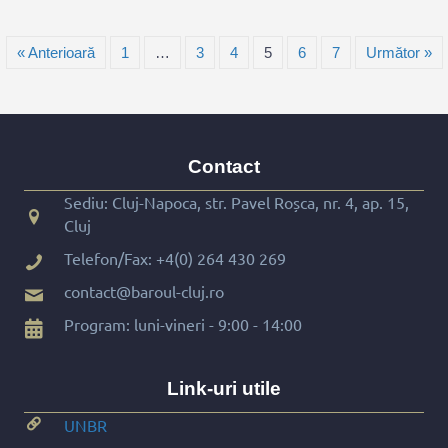
« Anterioară
1
…
3
4
5
6
7
Următor »
Contact
Sediu: Cluj-Napoca, str. Pavel Roșca, nr. 4, ap. 15,
Cluj
Telefon/Fax:
+4(0) 264 430 269
contact@baroul-cluj.ro
Program: luni-vineri - 9:00 - 14:00
Link-uri utile
UNBR