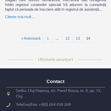
în/din registrul curatorilor speciali Vă aducem la cunoștință
faptul că perioada de înscriere atât în registrul de asistență…
Citeste mai mult ...
« Anterioară
1
…
12
13
14
Ultimele anunțuri
Contact
Sediu: Cluj-Napoca, str. Pavel Roșca, nr. 4, ap. 15,
Cluj
Telefon/Fax:
+4(0) 264 430 269