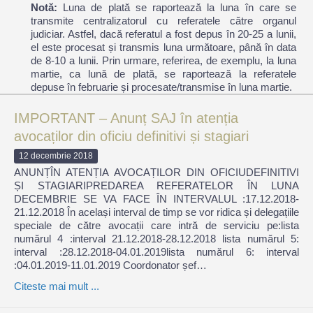
Notă:
Luna de plată se raportează la luna în care se
transmite centralizatorul cu referatele către organul
judiciar. Astfel, dacă referatul a fost depus în 20-25 a lunii,
el este procesat și transmis luna următoare, până în data
de 8-10 a lunii. Prin urmare, referirea, de exemplu, la luna
martie, ca lună de plată, se raportează la referatele
depuse în februarie și procesate/transmise în luna martie.
IMPORTANT – Anunț SAJ în atenția
avocaților din oficiu definitivi și stagiari
12 decembrie 2018
ANUNȚÎN ATENȚIA AVOCAȚILOR DIN OFICIUDEFINITIVI
ȘI STAGIARIPREDAREA REFERATELOR ÎN LUNA
DECEMBRIE SE VA FACE ÎN INTERVALUL :17.12.2018-
21.12.2018 În același interval de timp se vor ridica și delegațiile
speciale de către avocații care intră de serviciu pe:lista
numărul 4 :interval 21.12.2018-28.12.2018 lista numărul 5:
interval :28.12.2018-04.01.2019lista numărul 6: interval
:04.01.2019-11.01.2019 Coordonator șef…
Citeste mai mult ...