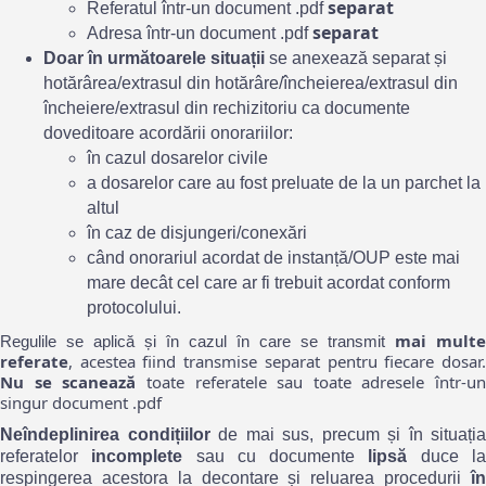
separat
Referatul într-un document .pdf
separat
Adresa într-un document .pdf
Doar în următoarele situații
se anexează separat și
hotărârea/extrasul din hotărâre/încheierea/extrasul din
încheiere/extrasul din rechizitoriu ca documente
doveditoare acordării onorariilor:
în cazul dosarelor civile
a dosarelor care au fost preluate de la un parchet la
altul
în caz de disjungeri/conexări
când onorariul acordat de instanță/OUP este mai
mare decât cel care ar fi trebuit acordat conform
protocolului.
mai multe
Regulile se aplică și în cazul în care se transmit
referate
, acestea fiind transmise separat pentru fiecare dosar.
Nu se scanează
toate referatele sau toate adresele într-un
singur document .pdf
Neîndeplinirea condițiilor
de mai sus, precum și în situația
referatelor
incomplete
sau cu documente
lipsă
duce l
respingerea acestora la decontare și reluarea procedurii
în