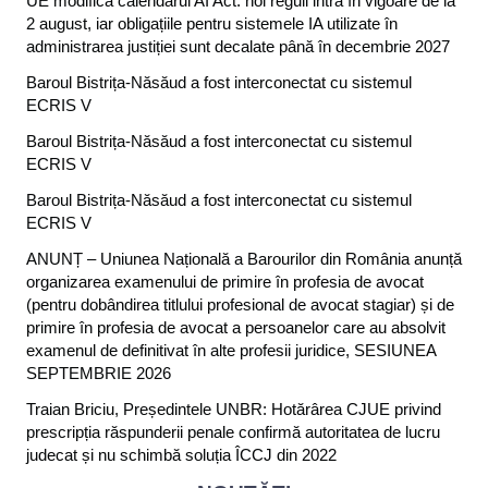
UE modifică calendarul AI Act: noi reguli intră în vigoare de la
2 august, iar obligațiile pentru sistemele IA utilizate în
administrarea justiției sunt decalate până în decembrie 2027
Baroul Bistrița-Năsăud a fost interconectat cu sistemul
ECRIS V
Baroul Bistrița-Năsăud a fost interconectat cu sistemul
ECRIS V
Baroul Bistrița-Năsăud a fost interconectat cu sistemul
ECRIS V
ANUNȚ – Uniunea Națională a Barourilor din România anunță
organizarea examenului de primire în profesia de avocat
(pentru dobândirea titlului profesional de avocat stagiar) și de
primire în profesia de avocat a persoanelor care au absolvit
examenul de definitivat în alte profesii juridice, SESIUNEA
SEPTEMBRIE 2026
Traian Briciu, Președintele UNBR: Hotărârea CJUE privind
prescripția răspunderii penale confirmă autoritatea de lucru
judecat și nu schimbă soluția ÎCCJ din 2022