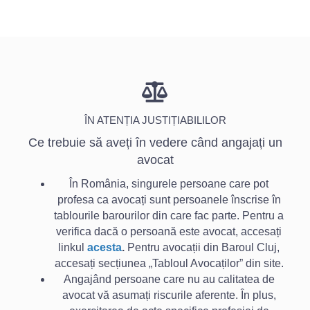
Platforma Baroului Cluj
O ZI FĂRĂ AVOCAȚI
ÎN ATENȚIA JUSTIȚIABILILOR
Ce trebuie să aveți în vedere când angajați un
avocat
În România, singurele persoane care pot
profesa ca avocați sunt persoanele înscrise în
tablourile barourilor din care fac parte. Pentru a
verifica dacă o persoană este avocat, accesați
linkul
acesta
.
Pentru avocații din Baroul Cluj,
accesați secțiunea „Tabloul Avocaților” din site.
Angajând persoane care nu au calitatea de
avocat vă asumați riscurile aferente. În plus,