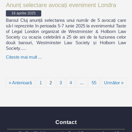
Anunț selectare avocați eveniment Londra
16 aprilie 2025
Baroul Cluj anunță selectarea unui număr de 5 avocați care
să-l reprezinte în perioada 5-7 iunie 2025 la evenimentul Taste
of Legal London organizat de Westminster & Holborn Law
Society cu ocazia celebrării a 25 de ani de la fuziunea celor
două barouri, Westminster Law Society și Holborn Law
Society….
Citeste mai mult ...
« Anterioară
1
2
3
4
…
55
Următor »
Contact