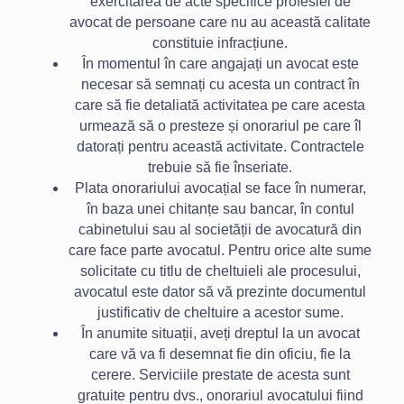
exercitarea de acte specifice profesiei de
avocat de persoane care nu au această calitate
constituie infracțiune.
În momentul în care angajați un avocat este
necesar să semnați cu acesta un contract în
care să fie detaliată activitatea pe care acesta
urmează să o presteze și onorariul pe care îl
datorați pentru această activitate. Contractele
trebuie să fie înseriate.
Plata onorariului avocațial se face în numerar,
în baza unei chitanțe sau bancar, în contul
cabinetului sau al societății de avocatură din
care face parte avocatul. Pentru orice alte sume
solicitate cu titlu de cheltuieli ale procesului,
avocatul este dator să vă prezinte documentul
justificativ de cheltuire a acestor sume.
În anumite situații, aveți dreptul la un avocat
care vă va fi desemnat fie din oficiu, fie la
cerere. Serviciile prestate de acesta sunt
gratuite pentru dvs., onorariul avocatului fiind