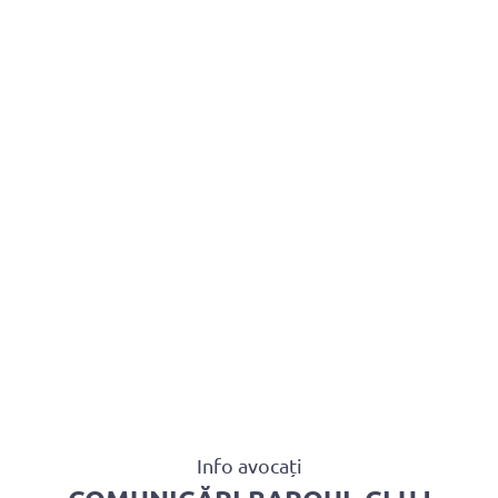
BAROUL CLUJ
MENIU
Info avocați