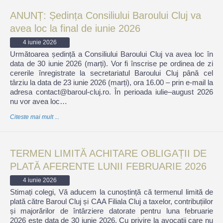
ANUNȚ: Ședința Consiliului Baroului Cluj va
avea loc la final de iunie 2026
4 iunie 2026
Următoarea ședință a Consiliului Baroului Cluj va avea loc în
data de 30 iunie 2026 (marți). Vor fi înscrise pe ordinea de zi
cererile înregistrate la secretariatul Baroului Cluj până cel
târziu la data de 23 iunie 2026 (marți), ora 16.00 – prin e-mail la
adresa contact@baroul-cluj.ro. În perioada iulie–august 2026
nu vor avea loc…
Citeste mai mult ...
TERMEN LIMITĂ ACHITARE OBLIGAȚII DE
PLATĂ AFERENTE LUNII FEBRUARIE 2026
4 iunie 2026
Stimați colegi, Vă aducem la cunoștință că termenul limită de
plată către Baroul Cluj și CAA Filiala Cluj a taxelor, contribuțiilor
și majorărilor de întârziere datorate pentru luna februarie
2026 este data de 30 iunie 2026. Cu privire la avocații care nu