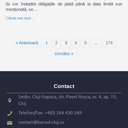
își vor îndeplini obligațiile de plată până la data limită sus
menționată, se…
Citeste mai mult ...
« Anterioară
1
2
3
4
5
…
174
Următor »
Contact
Sediu: Cluj-Napoca, str. Pavel Roșca, nr. 4, ap. 15,
Cluj
Telefon/Fax:
+4(0) 264 430 269
contact@baroul-cluj.ro