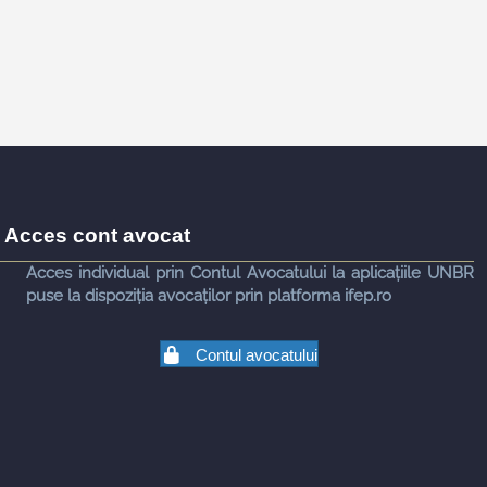
Acces cont avocat
Acces individual prin Contul Avocatului la aplicațiile UNBR
puse la dispoziția avocaților prin platforma ifep.ro
Contul avocatului