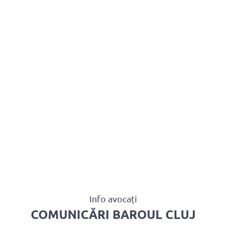
U AVOCAȚI
ASISTENȚĂ JUDICIARĂ
PENTRU PUBLIC
PR
CONTACT
Info avocați
COMUNICĂRI BAROUL CLUJ