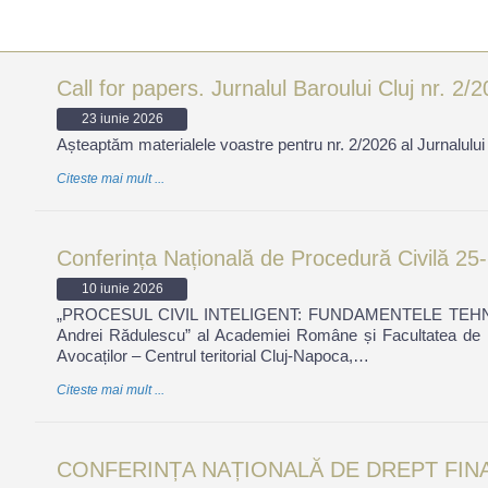
Call for papers. Jurnalul Baroului Cluj nr. 2/
23 iunie 2026
Așteaptăm materialele voastre pentru nr. 2/2026 al Jurnalulu
Citeste mai mult ...
Conferința Națională de Procedură Civilă 25
10 iunie 2026
„PROCESUL CIVIL INTELIGENT: FUNDAMENTELE TEHNICII JU
Andrei Rădulescu” al Academiei Române și Facultatea de Drep
Avocaților – Centrul teritorial Cluj-Napoca,…
Citeste mai mult ...
CONFERINȚA NAȚIONALĂ DE DREPT FINANC