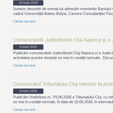
10 iunie 2026
Suntem deosebit de onorați să adresăm membrilor Baroului Cluj
cadrul Universității Babeș-Bolyai, Camera Consultanților Fisca
Citeste mai mult ...
Comunicatele Judecătoriei Cluj-Napoca și a Jud
9 iunie 2026
Publicăm comunicatele Judecătoriei Cluj-Napoca și a Judecător
activitatea acestor instanțe se reia în condiții normale. Docu
Citeste mai mult ...
Comunicatul Tribunalului Cluj referitor la prot
9 iunie 2026
Publicăm Hotărârea nr. 7/9.06.2026 a Tribunalului Cluj cu refer
se reia în condiții normale. În data de 10.06.2026, în interval
Citeste mai mult ...