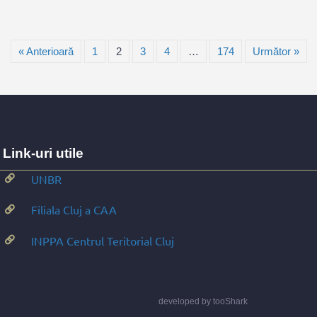
« Anterioară
1
2
3
4
…
174
Următor »
Link-uri utile
UNBR
Filiala Cluj a CAA
INPPA Centrul Teritorial Cluj
developed by
tooShark