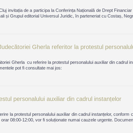
 invitația de a participa la Conferința Națională de Drept Financiar și
li și Grupul editorial Universul Juridic, în parteneriat cu Costaș, Neg
ecătoriei Gherla referitor la protestul personalului
iei Gherla cu referire la protestul personalului auxiliar din cadrul i
mentele pot fi consultate mai jos:
estul personalului auxiliar din cadrul instanțelor
ire la protestul personalului auxiliar din cadrul instanțelor, conform 
ul orar 08:00-12:00, vor fi soluționate numai cauzele urgente. Document