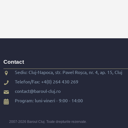
Contact
Sediu: Cluj-Napoca, str. Pavel Roșca, nr. 4, ap. 15, Cluj
Telefon/Fax:
+4(0) 264 430 269
contact@baroul-cluj.ro
Program: luni-vineri - 9:00 - 14:00
2007-2026 Baroul Cluj. Toate drepturile rezervate.