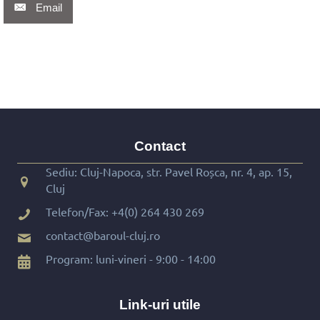
Email
Contact
Sediu: Cluj-Napoca, str. Pavel Roșca, nr. 4, ap. 15,
Cluj
Telefon/Fax:
+4(0) 264 430 269
contact@baroul-cluj.ro
Program: luni-vineri - 9:00 - 14:00
Link-uri utile