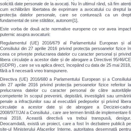
solicită date personale de la avocați. Nu în ultimul rând, să fim atenți
cum echilibrăm libertatea de exprimare a avocatului cu dreptul la
protecția datelor personale, care se conturează ca un drept
fundamental de sine stătător, autonom[1].
Este vorba de două acte normative europene ce vor avea impact
puternic asupra avocaturii:
Regulamentul (UE) 2016/679 al Parlamentului European și al
Consiliului din 27 aprilie 2016 privind protecția persoanelor fizice în
ceea ce privește prelucrarea datelor cu caracter personal și privind
libera circulație a acestor date și de abrogare a Directivei 95/46/CE
(GDPR) , care se va aplica direct, începând cu data de 25 mai 2018,
fără a fi necesară vreo transpunere.
Directiva (UE) 2016/680 a Parlamentului European și a Consiliului
din 27 aprilie 2016 privind protecția persoanelor fizice referitor la
prelucrarea datelor cu caracter personal de către autoritățile
competente în scopul prevenirii, depistării, investigării sau urmăririi
penale a infracțiunilor sau al executării pedepselor și privind libera
circulație a acestor date și de abrogare a Deciziei-cadru
2008/977/JAI a Consiliului , care are termen limită de implementare 6
mai 2018. Această directivă va trebui transpusă, desigur.
Deocamdată, există un proiect, care a fost în dezbatere publică pe
site-ul Ministerului Afacerilor Interne, autoritatea desemnată pentru