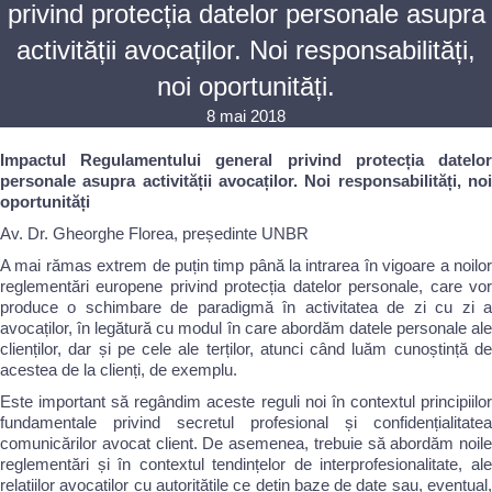
privind protecția datelor personale asupra
activității avocaților. Noi responsabilități,
noi oportunități.
8 mai 2018
Impactul Regulamentului general privind protecția datelor
personale asupra activității avocaților. Noi responsabilități, noi
oportunități
Av. Dr. Gheorghe Florea, președinte UNBR
A mai rămas extrem de puțin timp până la intrarea în vigoare a noilor
reglementări europene privind protecția datelor personale, care vor
produce o schimbare de paradigmă în activitatea de zi cu zi a
avocaților, în legătură cu modul în care abordăm datele personale ale
clienților, dar și pe cele ale terților, atunci când luăm cunoștință de
acestea de la clienți, de exemplu.
Este important să regândim aceste reguli noi în contextul principiilor
fundamentale privind secretul profesional și confidențialitatea
comunicărilor avocat client. De asemenea, trebuie să abordăm noile
reglementări și în contextul tendințelor de interprofesionalitate, ale
relațiilor avocaților cu autoritățile ce dețin baze de date sau, eventual,