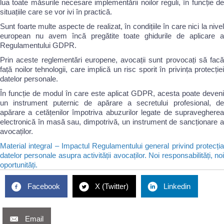
lua toate măsurile necesare implementării noilor reguli, în funcție de
situațiile care se vor ivi în practică.
Sunt foarte multe aspecte de realizat, în condițiile în care nici la nivel
european nu avem încă pregătite toate ghidurile de aplicare a
Regulamentului GDPR.
Prin aceste reglementări europene, avocații sunt provocați să facă
față noilor tehnologii, care implică un risc sporit în privința protecției
datelor personale.
În funcție de modul în care este aplicat GDPR, acesta poate deveni
un instrument puternic de apărare a secretului profesional, de
apărare a cetățenilor împotriva abuzurilor legate de supravegherea
electronică în masă sau, dimpotrivă, un instrument de sancționare a
avocaților.
Material integral – Impactul Regulamentului general privind protecția
datelor personale asupra activității avocaților. Noi responsabilități, noi
oportunități.
Facebook
X (Twitter)
Linkedin
Email