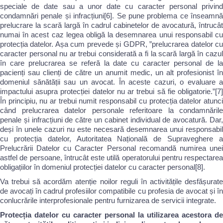
speciale de date sau a unor date cu caracter personal privind
condamnări penale și infracțiuni[6]. Se pune problema ce înseamnă
prelucrare la scară largă în cadrul cabinetelor de avocatură, întrucât
numai în acest caz legea obligă la desemnarea unui responsabil cu
protecția datelor. Așa cum prevede și GDPR, ”prelucrarea datelor cu
caracter personal nu ar trebui considerată a fi la scară largă în cazul
în care prelucrarea se referă la date cu caracter personal de la
pacienți sau clienți de către un anumit medic, un alt profesionist în
domeniul sănătății sau un avocat. În aceste cazuri, o evaluare a
impactului asupra protecției datelor nu ar trebui să fie obligatorie.”[7]
În principiu, nu ar trebui numit responsabil cu protecția datelor atunci
când prelucrarea datelor personale referitoare la condamnările
penale și infracțiuni de către un cabinet individual de avocatură. Dar,
deși în unele cazuri nu este necesară desemnarea unui responsabil
cu protecția datelor, Autoritatea Națională de Supraveghere a
Prelucrării Datelor cu Caracter Personal recomandă numirea unei
astfel de persoane, întrucât este utilă operatorului pentru respectarea
obligațiilor în domeniul protecției datelor cu caracter personal[8].
Va trebui să acordăm atenție noilor reguli în activitățile desfășurate
de avocați în cadrul profesiilor compatibile cu profesia de avocat și în
conlucrările interprofesionale pentru furnizarea de servicii integrate.
Protecția datelor cu caracter personal la utilizarea acestora de