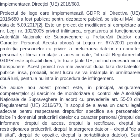
implementarea Direcției (UE) 2016/680.
Proiectul de lege care implementează GDPR și Directiva (UE)
2016/680 a fost publicat pentru dezbatere publică pe site-ul MAI, la
data de 5.09.2017[2]. Este un proiect de modificare și completare a
nr. Legii nr. 102/2005 privind înființarea, organizarea și funcționarea
Autorității Naționale de Supraveghere a Prelucrării Datelor cu
Caracter Personal. Acesta abrogă și Legea nr. 677/2001 pentru
protecția persoanelor cu privire la prelucrarea datelor cu caracter
personal și libera circulație a acestor date, întrucât Regulamentul
GDPR este aplicabil direct, în toate țările UE, nefiind necesară nicio
transpunere. Acest proiect n-a mai avansat după faza dezbaterilor
publice, însă, probabil, acest lucru se va întâmpla în următoarele
două luni, pentru a nu intra în procedura de infringement.
Ce aduce nou acest proiect este, în principal, asigurarea
competențelor și sarcinilor de monitorizare și control ale Autorității
Naționale de Supraveghere în acord cu prevederile art. 55-59 din
Regulamentul (UE) 2016/679, în scopul de a avea un cadru legal
adecvat pentru respectarea drepturilor specifice ale persoanelor
fizice în domeniul prelucrării datelor cu caracter personal (dreptul de
informare, dreptul de acces, dreptul la rectificare, dreptul la
restricționarea prelucrării, dreptul la ștergerea datelor – dreptul ”de a
fi uitat”, dreptul de opoziție, dreptul la portabilitatea datelor). Sunt