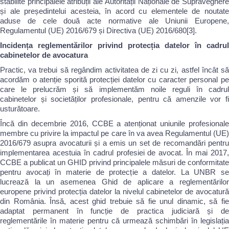
stabilite principalele atribuții ale Autorității Naționale de Supraveghere
și ale președintelui acesteia, în acord cu elementele de noutate
aduse de cele două acte normative ale Uniunii Europene,
Regulamentul (UE) 2016/679 și Directiva (UE) 2016/680[3].
Incidența reglementărilor privind protecția datelor în cadrul
cabinetelor de avocatura
Practic, va trebui să regândim activitatea de zi cu zi, astfel încât să
acordăm o atenție sporită protecției datelor cu caracter personal pe
care le prelucrăm și să implementăm noile reguli în cadrul
cabinetelor și societăților profesionale, pentru că amenzile vor fi
usturătoare.
Încă din decembrie 2016, CCBE a atenționat uniunile profesionale
membre cu privire la impactul pe care în va avea Regulamentul (UE)
2016/679 asupra avocaturii și a emis un set de recomandări pentru
implementarea acestuia în cadrul profesiei de avocat. În mai 2017,
CCBE a publicat un GHID privind principalele măsuri de conformitate
pentru avocați în materie de protecție a datelor. La UNBR se
lucrează la un asemenea Ghid de aplicare a reglementărilor
europene privind protecția datelor la nivelul cabinetelor de avocatură
din România. Însă, acest ghid trebuie să fie unul dinamic, să fie
adaptat permanent în funcție de practica judiciară și de
reglementările în materie pentru că urmează schimbări în legislația