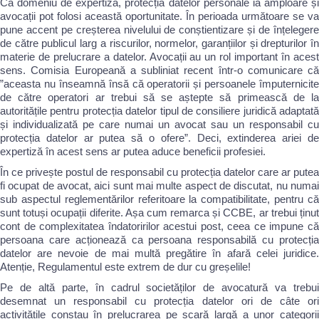
Ca domeniu de expertiză, protecția datelor personale ia amploare și
avocații pot folosi această oportunitate. În perioada următoare se va
pune accent pe creșterea nivelului de conștientizare și de înțelegere
de către publicul larg a riscurilor, normelor, garanțiilor și drepturilor în
materie de prelucrare a datelor. Avocații au un rol important în acest
sens. Comisia Europeană a subliniat recent într-o comunicare că
”aceasta nu înseamnă însă că operatorii și persoanele împuternicite
de către operatori ar trebui să se aștepte să primească de la
autoritățile pentru protecția datelor tipul de consiliere juridică adaptată
și individualizată pe care numai un avocat sau un responsabil cu
protecția datelor ar putea să o ofere”. Deci, extinderea ariei de
expertiză în acest sens ar putea aduce beneficii profesiei.
În ce privește postul de responsabil cu protecția datelor care ar putea
fi ocupat de avocat, aici sunt mai multe aspect de discutat, nu numai
sub aspectul reglementărilor referitoare la compatibilitate, pentru că
sunt totuși ocupații diferite. Așa cum remarca și CCBE, ar trebui ținut
cont de complexitatea îndatoririlor acestui post, ceea ce impune că
persoana care acționează ca persoana responsabilă cu protecția
datelor are nevoie de mai multă pregătire în afară celei juridice.
Atenție, Regulamentul este extrem de dur cu greșelile!
Pe de altă parte, în cadrul societăților de avocatură va trebui
desemnat un responsabil cu protecția datelor ori de câte ori
activitățile constau în prelucrarea pe scară largă a unor categorii