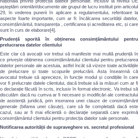
națională privind protecția datelor personale. Inclusiv la nivelul UE
așteptăm orientări/documente ale grupul de lucru instituit prin articolul
29, în vederea punerii în aplicare a regulamentului, referitoare la
aspecte foarte importante, cum ar fi: încălcarea securității datelor,
consimțământul, transparența , certificarea și acreditarea etc, și care
sunt în curs de elaborare[4].
Prudență sporită în obținerea consimțământului pentru
prelucrarea datelor clientului
Este clar că avocații vor trebui să manifeste mai multă prudență în
ce privește obținerea consimțământului clientului pentru prelucrarea
datelor personale ale acestuia, astfel încât să vizeze toate activitățile
de prelucrare și toate scopurile prelucrării. Asta înseamnă că
avocatul trebuie să aprecieze, în funcție modul și condițiile în care
vor fi prelucrate datele clientului, dacă trebuie să ia măsuri cum ar fi
o declarație făcută în scris, inclusiv în format electronic. Va trebui să
discutăm dacă nu cumva ar fi necesare și modificări ale contractului
de asistență juridică, prin inserarea unei clauze de consimțământ
generale (bifarea unei căsuțe), care să fie completată dacă este
cazul, sau ar fi mai eficientă o declarație separată care exprimă
consimțământul clientului pentru protecția datelor sale personale.
Notificarea autorității de supraveghere vs. secretul profesional