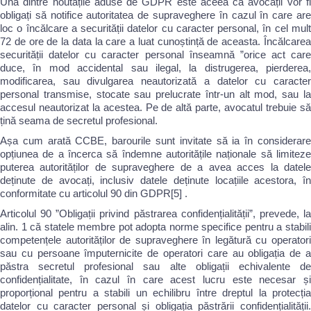
Una dintre noutățile aduse de GDPR este aceea că avocații vor fi
obligați să notifice autoritatea de supraveghere în cazul în care are
loc o încălcare a securității datelor cu caracter personal, în cel mult
72 de ore de la data la care a luat cunoștință de aceasta. Încălcarea
securității datelor cu caracter personal înseamnă ”orice act care
duce, în mod accidental sau ilegal, la distrugerea, pierderea,
modificarea, sau divulgarea neautorizată a datelor cu caracter
personal transmise, stocate sau prelucrate într-un alt mod, sau la
accesul neautorizat la acestea. Pe de altă parte, avocatul trebuie să
țină seama de secretul profesional.
Așa cum arată CCBE, barourile sunt invitate să ia în considerare
opțiunea de a încerca să îndemne autoritățile naționale să limiteze
puterea autorităților de supraveghere de a avea acces la datele
deținute de avocați, inclusiv datele deținute locațiile acestora, în
conformitate cu articolul 90 din GDPR[5] .
Articolul 90 ”Obligații privind păstrarea confidențialității”, prevede, la
alin. 1 că statele membre pot adopta norme specifice pentru a stabili
competențele autorităților de supraveghere în legătură cu operatori
sau cu persoane împuternicite de operatori care au obligația de a
păstra secretul profesional sau alte obligații echivalente de
confidențialitate, în cazul în care acest lucru este necesar și
proporțional pentru a stabili un echilibru între dreptul la protecția
datelor cu caracter personal și obligația păstrării confidențialității.