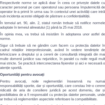
Respectivele norme se aplică doar în ceea ce privește datele cu
caracter personal pe care operatorul sau persoana împuternicită de
operator le-a primit în urma sau în contextul unei activități care intră
sub incidența acestei obligații de păstrare a confidențialității.
În temeiul art. 90, alin. 2, statul român trebuie să notifice normele
adoptate în temeiul alineatului (1) până la 25 mai 2018.
În opinia mea, va trebui să insistăm în adoptarea unor astfel de
norme.
Sigur că trebuie să ne gândim cum facem cu protecția datelor în
cadrul relațiilor interprofesionale, având în vedere tendințele de
tehnicizare a dreptului și a cererii de consultanță integrată din mai
multe domenii juridice sau nejuridice, în paralel cu noile reguli mult
mai stricte. Se practică interconectarea fișierelor și aici e necesară o
atenție sporită.
Oportunități pentru avocați
Pentru avocați, noile reglementări înseamnă nu numai
responsabilități sporite, dar și oportunități, care constau într-o cerere
ridicată de aria de consiliere juridică pe acest domeniu, dar și
posibilitatea de a fi responsabil cu protecția datelor personale, unde
ar trebui să reglementăm aspectele referitoare la compatibilitate.