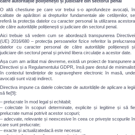
către autoritățile polițienești și judiciare din sectorul penal
O altă chestiune pe care vor trebui s-o aprofundeze avocații, în
calitate de apărători ai drepturilor fundamentale ale cetățenilor, se
referă la protecția datelor cu caracter personal la utilizarea acestora
de către autoritățile polițienești și judiciare din sectorul penal.
Aici trebuie să vedem cum se abordează transpunerea Directivei
(UE) 2016/680 – protecția persoanelor fizice referitor la prelucrarea
datelor cu caracter personal de către autoritățile polițienești și
judiciare din sectorul penal și privind libera circulație a acestor date.
Așa cum am arătat mai devreme, există un proiect de transpunere a
Directivei și a Regulamentului GDPR, însă pare destul de minimalist
în contextul tendințelor de supraveghere electronic în masă, unde
avocații sunt vizați indirect.
Directiva impune ca datele colectate de autoritățile de aplicare a legii
să fie[9]:
– prelucrate în mod legal și echitabil;
– colectate în scopuri determinate, explicite și legitime și să fie
prelucrate numai potrivit acestor scopuri;
– adecvate, relevante și neexcesive în ceea ce privește scopurile în
care sunt prelucrate;
– exacte și actualizatedacă este necesar;