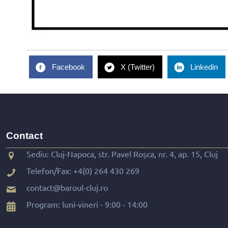
Facebook
X (Twitter)
Linkedin
Contact
Sediu: Cluj-Napoca, str. Pavel Roșca, nr. 4, ap. 15, Cluj
Telefon/Fax:
+4(0) 264 430 269
contact@baroul-cluj.ro
Program: luni-vineri - 9:00 - 14:00