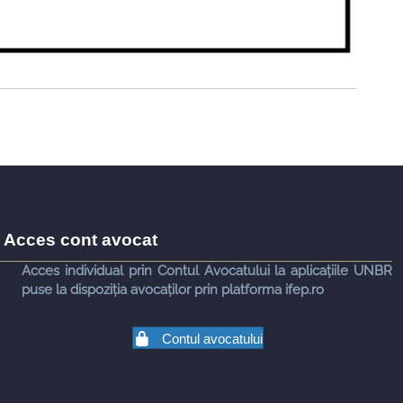
Acces cont avocat
Acces individual prin Contul Avocatului la aplicațiile UNBR
puse la dispoziția avocaților prin platforma ifep.ro
Contul avocatului