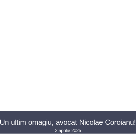
U AVOCAȚI
ASISTENȚĂ JUDICIARĂ
PENTRU PUBLIC
PR
CONTACT
Un ultim omagiu, avocat Nicolae Coroianu!
2 aprilie 2025