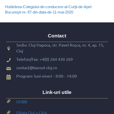
Hotărârea-Colegiului-de-conducere-al-Curţii-de-Apel-
Bucureşti-nr.-97-din-data-de-11-mai-2020
Contact
Sediu: Cluj-Napoca, str. Pavel Roșca, nr. 4, ap. 15,
Cluj
Telefon/Fax:
+4(0) 264 430 269
contact@baroul-cluj.ro
Program: luni-vineri - 9:00 - 14:00
Link-uri utile
UNBR
Filiala Cluj a CAA