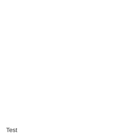
BAROUL CLUJ
MENIU
Test