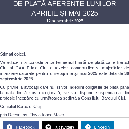
DE PLATĂ AFERENTE LUNILOR
APRILIE ȘI MAI 2025
12 septembrie 2025
Stimați colegi,
Vă aducem la cunoștință că
termenul limită de plată
către Barou
Cluj și CAA Filiala Cluj a taxelor, contribuțiilor și majorărilor de
întârziere datorate pentru lunile
aprilie și mai 2025
este data de
3
septembrie 2025.
Cu privire la avocații care nu își vor îndeplini obligațiile de plată până
la data limită sus menționată, se va dispune suspendarea din
profesie începând cu următoarea ședință a Consiliului Baroului Cluj.
Consiliul Baroului Cluj,
prin Decan, av. Flavia-Ioana Maier
Facebook
X (Twitter)
Linkedin