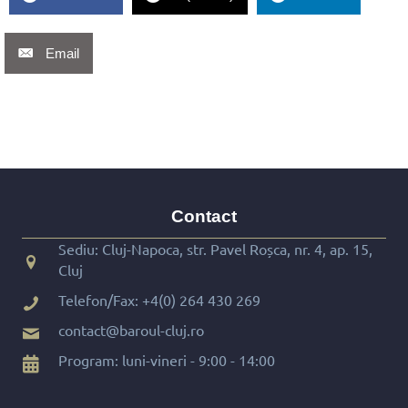
Email
Contact
Sediu: Cluj-Napoca, str. Pavel Roșca, nr. 4, ap. 15,
Cluj
Telefon/Fax:
+4(0) 264 430 269
contact@baroul-cluj.ro
Program: luni-vineri - 9:00 - 14:00