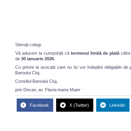
Stimați colegi,
Vă aducem la cunoștință că
termenul limită de plată
către
de
30 ianuarie 2026.
Cu privire la avocații care nu își vor îndeplini obligațiile
Baroului Cluj.
Consiliul Baroului Cluj,
prin Decan, av. Flavia-Ioana Maier
Facebook
X (Twitter)
Linkedin