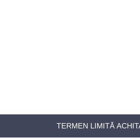
BAROUL CLUJ
ACASĂ
DESPRE NOI
TABLOUL AVOCAȚILOR
PENTR
TERMEN LIMITĂ ACHIT