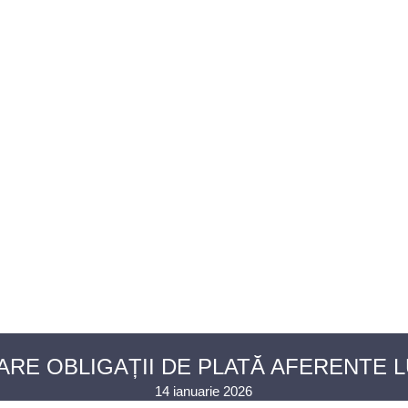
U AVOCAȚI
ASISTENȚĂ JUDICIARĂ
PENTRU PUBLIC
PR
CONTACT
ARE OBLIGAȚII DE PLATĂ AFERENTE L
14 ianuarie 2026