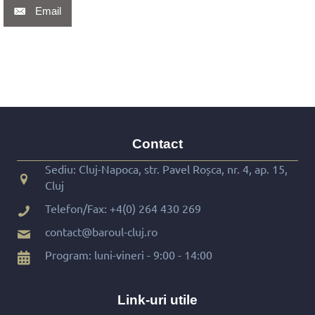
Email
Contact
Sediu: Cluj-Napoca, str. Pavel Roșca, nr. 4, ap. 15,
Cluj
Telefon/Fax:
+4(0) 264 430 269
contact@baroul-cluj.ro
Program: luni-vineri - 9:00 - 14:00
Link-uri utile