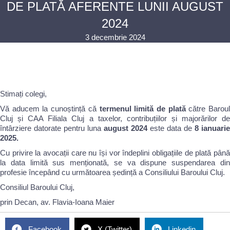
DE PLATĂ AFERENTE LUNII AUGUST
2024
3 decembrie 2024
Stimați colegi,
Vă aducem la cunoștință că
termenul limită de plată
către Barou
Cluj și CAA Filiala Cluj a taxelor, contribuțiilor și majorărilor de
întârziere datorate pentru luna
august 2024
este data de
8 ianuarie
2025.
Cu privire la avocații care nu își vor îndeplini obligațiile de plată până
la data limită sus menționată, se va dispune suspendarea din
profesie începând cu următoarea ședință a Consiliului Baroului Cluj.
Consiliul Baroului Cluj,
prin Decan, av. Flavia-Ioana Maier
Facebook
X (Twitter)
Linkedin