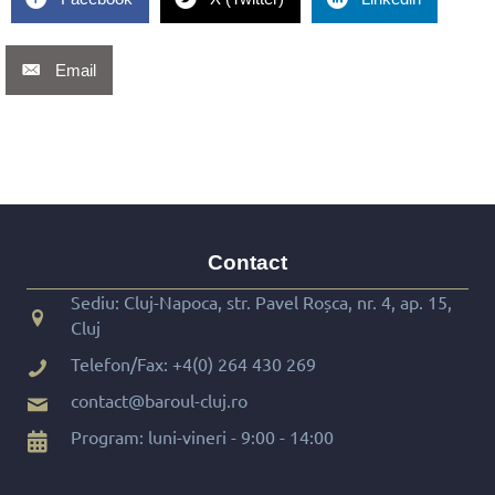
Email
Contact
Sediu: Cluj-Napoca, str. Pavel Roșca, nr. 4, ap. 15,
Cluj
Telefon/Fax:
+4(0) 264 430 269
contact@baroul-cluj.ro
Program: luni-vineri - 9:00 - 14:00