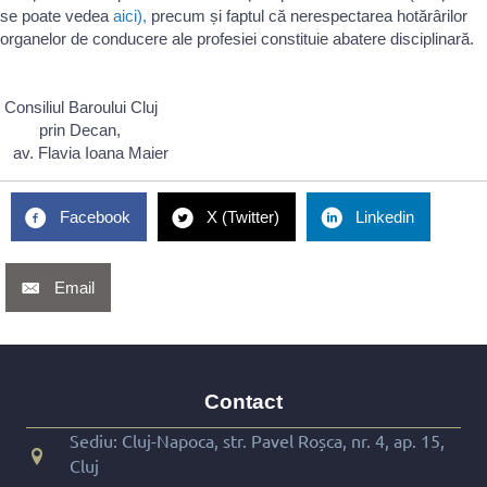
se poate vedea
aici),
precum și faptul că nerespectarea hotărârilor
organelor de conducere ale profesiei constituie abatere disciplinară.
Consiliul Baroului Cluj
prin Decan,
av. Flavia Ioana Maier
Facebook
X (Twitter)
Linkedin
Email
Contact
Sediu: Cluj-Napoca, str. Pavel Roșca, nr. 4, ap. 15,
Cluj