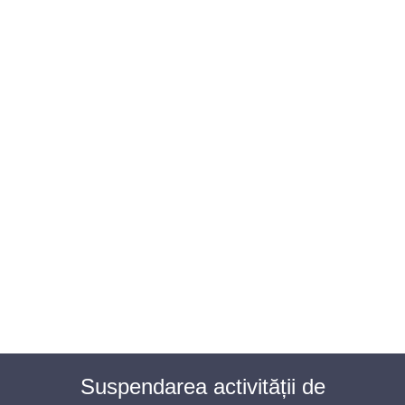
BAROUL CLUJ
MENIU
Suspendarea activității de