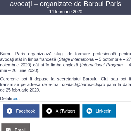
avocați – organizate de Baroul Paris
14 februarie 2020
Baroul Paris organizează stagii de formare profesională pentru
avocați atât în limba franceză (
Stage International
– 5 octombrie – 2
noiembrie 2020) cât și în limba engleză (
International Program –
mai – 26 iunie 2020).
Cerererile pot fi depuse la secretariatul Baroului Cluj sau pot fi
transmise pe adresa de e-mail
contact@baroul-cluj.ro
până la data
de 25 februarie 2020.
Detalii
aici
.
Facebook
X (Twitter)
Linkedin
Email