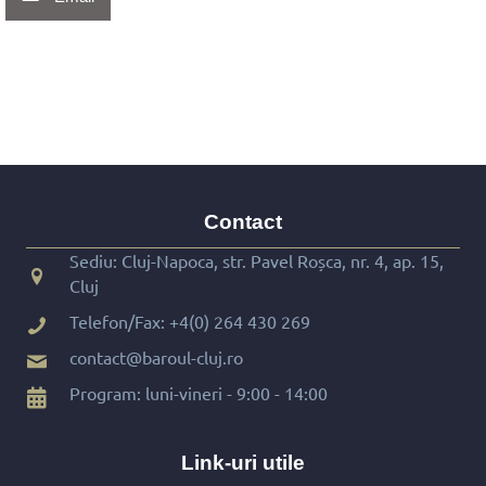
Contact
Sediu: Cluj-Napoca, str. Pavel Roșca, nr. 4, ap. 15,
Cluj
Telefon/Fax:
+4(0) 264 430 269
contact@baroul-cluj.ro
Program: luni-vineri - 9:00 - 14:00
Link-uri utile