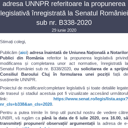
adresa UNNPR referitoare la propunerea
legislativă înregistrată la Senatul României
sub nr. B338-2020
29 iunie 2020
Stimați colegi,
Publicăm (
aici
)
adresa înaintată de Uniunea Națională a Notarilor
Publici din România
referitor la propunerea legislativă privin
modificarea și completarea unor act normative, înregistrată la
Senatul României sub nr. B338/2020,
cu solicitarea de a sprijin
Consiliul Baroului Cluj în formularea unei poziții
față de
susținerile UNNPR.
Proiectul de modificare/completare legislativă și toate detaliile legate
de traseul și stadiul acestuia pot fi vizualizate accesând următorul
link:
https://www.senat.ro/legis/lista.aspx?
nr_cls=b338&an_cls=2020
.
Pentru a putea trimite în timp util punctul nostru de vedere către
UNBR, vă rugăm ca
până la data de 6 iulie 2020, ora 16.00, s
transmiteți propuneri/ observații/ argumentații
la adresa de e