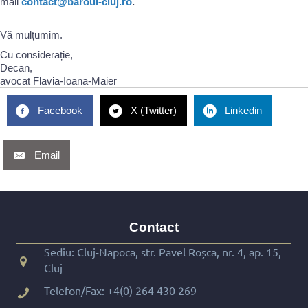
mail
contact@baroul-cluj.ro
.
Vă mulțumim.
Cu considerație,
Decan,
avocat Flavia-Ioana-Maier
Facebook
X (Twitter)
Linkedin
Email
Contact
Sediu: Cluj-Napoca, str. Pavel Roșca, nr. 4, ap. 15,
Cluj
Telefon/Fax:
+4(0) 264 430 269