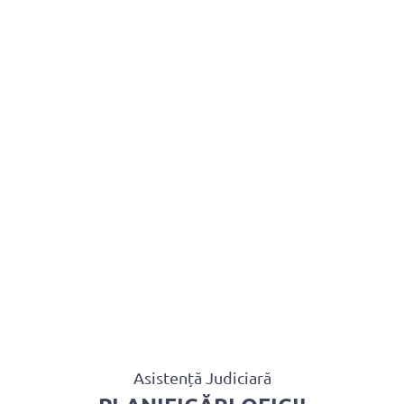
BAROUL CLUJ
MENIU
Asistență Judiciară