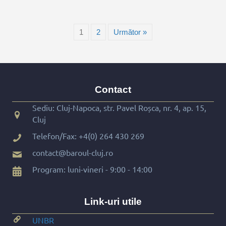
1
2
Următor »
Contact
Sediu: Cluj-Napoca, str. Pavel Roșca, nr. 4, ap. 15,
Cluj
Telefon/Fax:
+4(0) 264 430 269
contact@baroul-cluj.ro
Program: luni-vineri - 9:00 - 14:00
Link-uri utile
UNBR