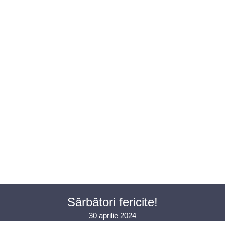
U AVOCAȚI
ASISTENȚĂ JUDICIARĂ
PENTRU PUBLIC
PR
CONTACT
Sărbători fericite!
30 aprilie 2024