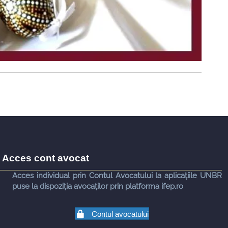
Acces cont avocat
Acces individual prin Contul Avocatului la aplicațiile UNBR
puse la dispoziția avocaților prin platforma ifep.ro
Contul avocatului