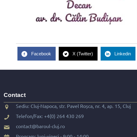
Facebook
X (Twitter)
Linkedin
Contact
Sediu: Cluj-Napoca, str. Pavel Roșca, nr. 4, ap. 15, Cluj
Telefon/Fax:
+4(0) 264 430 269
contact@baroul-cluj.ro
Program: luni-vineri - 9:00 - 14:00