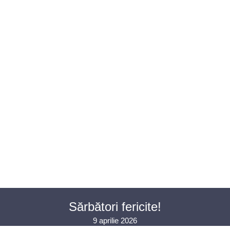
U AVOCAȚI
ASISTENȚĂ JUDICIARĂ
PENTRU PUBLIC
PR
CONTACT
Sărbători fericite!
9 aprilie 2026