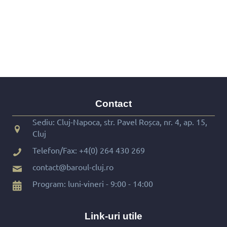
Contact
Sediu: Cluj-Napoca, str. Pavel Roșca, nr. 4, ap. 15,
Cluj
Telefon/Fax:
+4(0) 264 430 269
contact@baroul-cluj.ro
Program: luni-vineri - 9:00 - 14:00
Link-uri utile