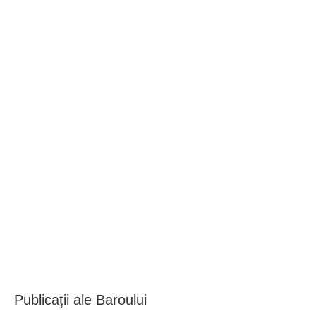
BAROUL CLUJ
MENIU
Publicații ale Baroului