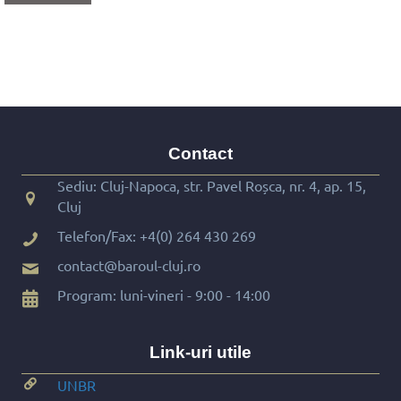
Contact
Sediu: Cluj-Napoca, str. Pavel Roșca, nr. 4, ap. 15,
Cluj
Telefon/Fax:
+4(0) 264 430 269
contact@baroul-cluj.ro
Program: luni-vineri - 9:00 - 14:00
Link-uri utile
UNBR