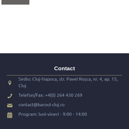
Contact
Sediu: Cluj-Napoca, str. Pavel Roșca, nr. 4, ap. 15,
Cluj
Telefon/Fax:
+4(0) 264 430 269
contact@baroul-cluj.ro
Program: luni-vineri - 9:00 - 14:00