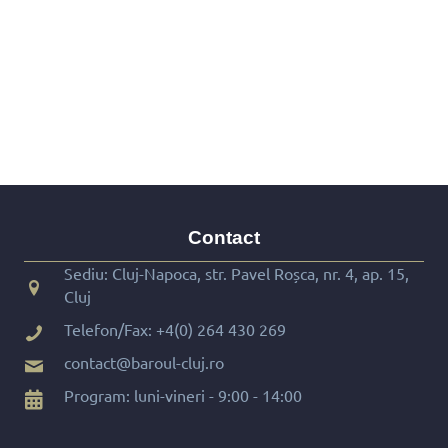
Contact
Sediu: Cluj-Napoca, str. Pavel Roșca, nr. 4, ap. 15,
Cluj
Telefon/Fax:
+4(0) 264 430 269
contact@baroul-cluj.ro
Program: luni-vineri - 9:00 - 14:00