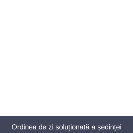
BAROUL CLUJ
MENIU
Ordinea de zi soluționată a ședinței