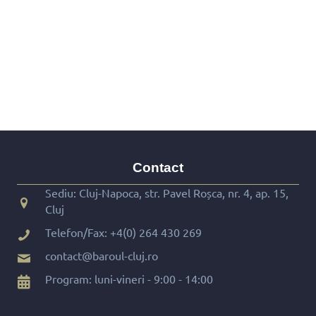
Contact
Sediu: Cluj-Napoca, str. Pavel Roșca, nr. 4, ap. 15,
Cluj
Telefon/Fax:
+4(0) 264 430 269
contact@baroul-cluj.ro
Program: luni-vineri - 9:00 - 14:00