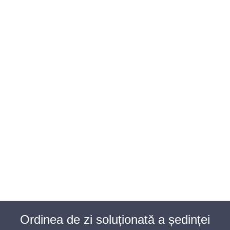
BAROUL CLUJ
MENIU
Ordinea de zi soluționată a ședinței