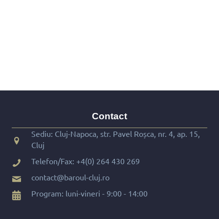
Contact
Sediu: Cluj-Napoca, str. Pavel Roșca, nr. 4, ap. 15,
Cluj
Telefon/Fax:
+4(0) 264 430 269
contact@baroul-cluj.ro
Program: luni-vineri - 9:00 - 14:00