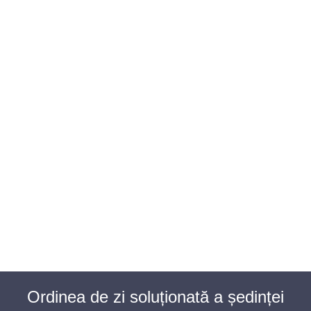
BAROUL CLUJ
MENIU
Ordinea de zi soluționată a ședinței