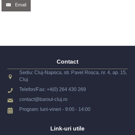
Email
Contact
Sediu: Cluj-Napoca, str. Pavel Roșca, nr. 4, ap. 15,
Cluj
Telefon/Fax:
+4(0) 264 430 269
contact@baroul-cluj.ro
Program: luni-vineri - 9:00 - 14:00
Link-uri utile