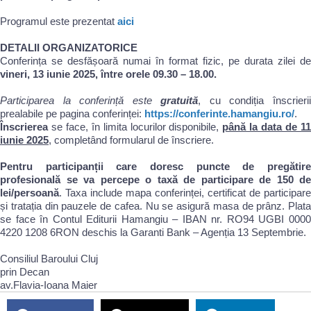
Programul este prezentat
aici
DETALII ORGANIZATORICE
Conferința se desfășoară numai în format fizic, pe durata zilei de
vineri, 13 iunie 2025, între orele 09.30 – 18.00.
Participarea la conferință este
gratuită
, cu condiția înscrieri
prealabile pe pagina conferinței:
https://conferinte.hamangiu.ro/
.
Înscrierea
se face, în limita locurilor disponibile,
până la data de 1
iunie 2025
, completând formularul de înscriere.
Pentru participanții care doresc puncte de pregătire
profesională se va percepe o taxă de participare de 150 de
lei/persoană
. Taxa include mapa conferinței, certificat de participare
și tratația din pauzele de cafea. Nu se asigură masa de prânz. Plata
se face în Contul Editurii Hamangiu – IBAN nr. RO94 UGBI 0000
4220 1208 6RON deschis la Garanti Bank – Agenția 13 Septembrie.
Consiliul Baroului Cluj
prin Decan
av.Flavia-Ioana Maier