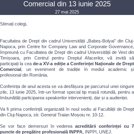
Comercial din 13 iunie 2025
27 mai 2025
Stimați colegi,
Facultatea de Drept din cadrul Universității „Babeș-Bolyai” din Cluj-
Napoca, prin Centre for Company Law and Corporate Governance,
împreună cu Facultatea de Drept din cadrul Universității de Vest din
Timișoara, prin Centrul pentru Dreptul Afacerilor, vă invită să
participați la cea
de-a XV-a ediție a Conferinței Naționale de Drep
Comercial
, un eveniment de tradiție în mediul academic și
profesional din România.
Conferința de anul acesta se va desfășura pe parcursul unei singure
zile, 13 iunie 2025, într-un format special tip masă rotundă, pentru a
îmbunătăți participarea speakerilor intervenienți, dar și a audienței.
Va fi prima conferință organizată în noul sediu al Facultății de Drept
din Cluj-Napoca, str. General Traian Moșoiu nr. 10-12.
Se vor face demersuri în vederea
acreditării conferinței cu 
puncte de pregătire profesională INPPA
, INPPI, UNEJ.