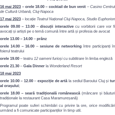
16 mai 2023
– orele
18.00 – cocktail de bun venit
–
Casino Centru
de Cultură Urbană, Cluj-Napoca
17 mai 2023
– locație
Teatrul Național Cluj-Napoca, Studio Euphorion
orele 09.00 – 13.00
–
discuții interactive
cu vorbitorii care vor f
avocați și artiști pe o temă comună între artă și profesia de avocat
orele 13.00 – 14.00
–
prânz
orele 14.00 – 16.00
–
sesiune de networking
între participanți î
foierul teatrului
orele 19.00
– teatru
12 oameni furioși
cu subtitrare în limba engleză
orele 21.30
–
Gala Dinner
la
Wonderland Resort
18 mai 2023
orele 10.00 – 12.00
–
expoziție de artă
la sediul Baroului Cluj și
tu
al orașului
;
orele 18.00 – seară tradițională românească
(mâncare și băuturi
tradiționale la restaurant Casa Maramureșană)
Programul poate suferi schimbări cu privire la ore, orice modificări
urmând a fi comunicate participanților în timp util.