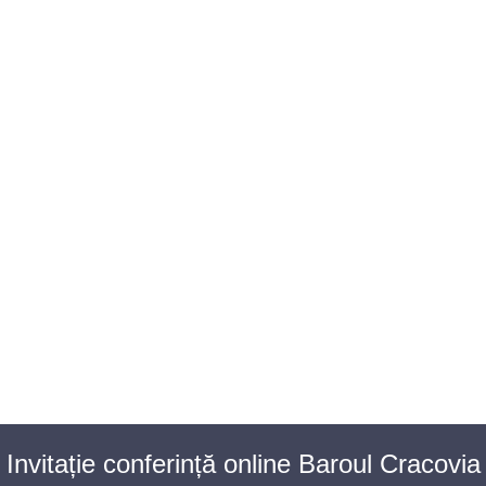
BAROUL CLUJ
MENIU
Invitație conferință online Baroul Cracovia