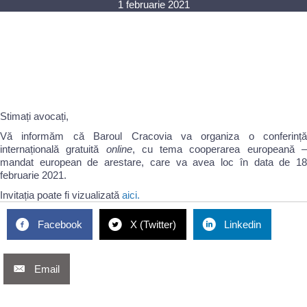
1 februarie 2021
Stimați avocați,
Vă informăm că Baroul Cracovia va organiza o conferință
internațională gratuită
online
, cu tema cooperarea europeană 
mandat european de arestare, care va avea loc în data de 18
februarie 2021.
Invitația poate fi vizualizată
aici.
Facebook
X (Twitter)
Linkedin
Email