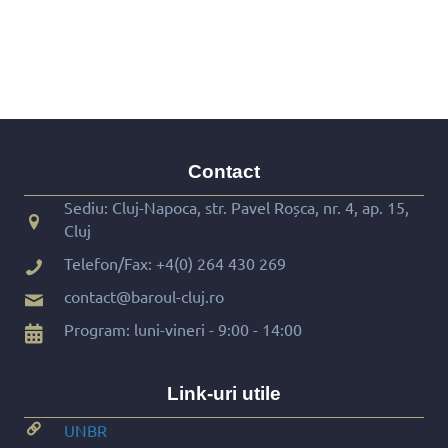
Contact
Sediu: Cluj-Napoca, str. Pavel Roșca, nr. 4, ap. 15,
Cluj
Telefon/Fax:
+4(0) 264 430 269
contact@baroul-cluj.ro
Program: luni-vineri - 9:00 - 14:00
Link-uri utile
UNBR