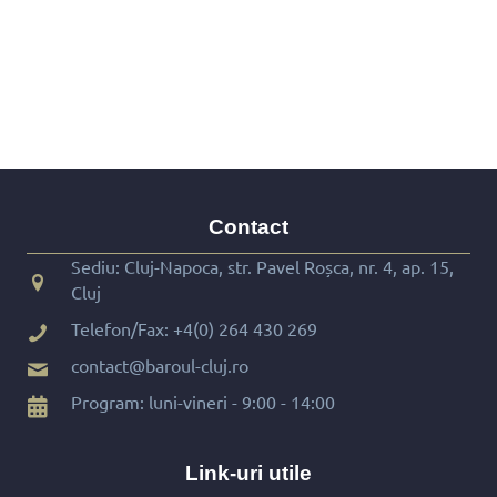
Contact
Sediu: Cluj-Napoca, str. Pavel Roșca, nr. 4, ap. 15,
Cluj
Telefon/Fax:
+4(0) 264 430 269
contact@baroul-cluj.ro
Program: luni-vineri - 9:00 - 14:00
Link-uri utile