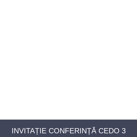
BAROUL CLUJ
MENIU
INVITAȚIE CONFERINȚĂ CEDO 3