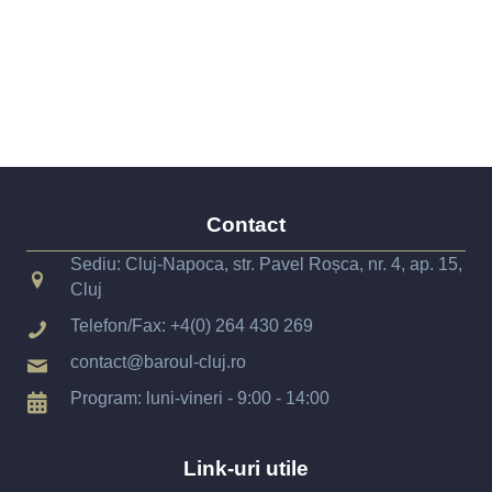
Contact
Sediu: Cluj-Napoca, str. Pavel Roșca, nr. 4, ap. 15,
Cluj
Telefon/Fax:
+4(0) 264 430 269
contact@baroul-cluj.ro
Program: luni-vineri - 9:00 - 14:00
Link-uri utile