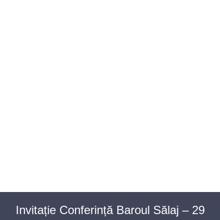
BAROUL CLUJ
MENIU
Invitație Conferință Baroul Sălaj – 29