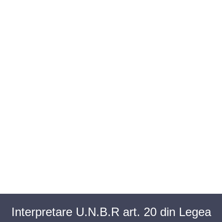
BAROUL CLUJ
MENIU
Interpretare U.N.B.R art. 20 din Legea