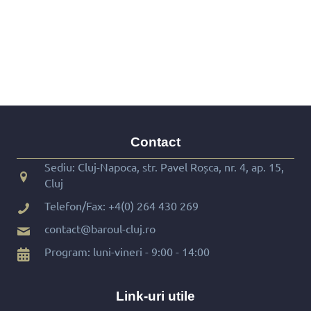
Contact
Sediu: Cluj-Napoca, str. Pavel Roșca, nr. 4, ap. 15,
Cluj
Telefon/Fax:
+4(0) 264 430 269
contact@baroul-cluj.ro
Program: luni-vineri - 9:00 - 14:00
Link-uri utile