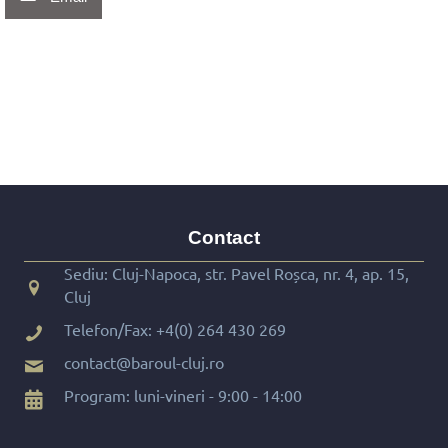
Contact
Sediu: Cluj-Napoca, str. Pavel Roșca, nr. 4, ap. 15,
Cluj
Telefon/Fax:
+4(0) 264 430 269
contact@baroul-cluj.ro
Program: luni-vineri - 9:00 - 14:00