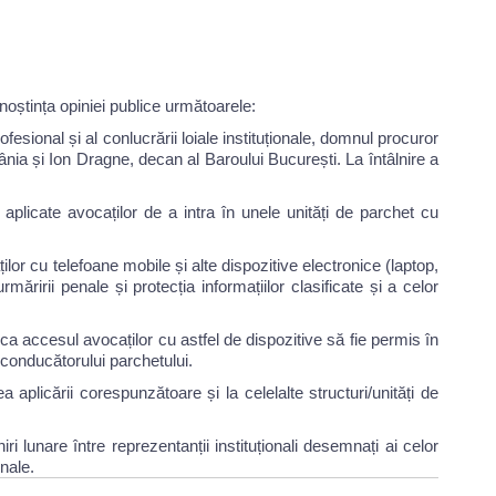
unoștința opiniei publice următoarele:
fesional și al conlucrării loiale instituționale, domnul procuror
nia și Ion Dragne, decan al Baroului București. La întâlnire a
aplicate avocaților de a intra în unele unități de parchet cu
lor cu telefoane mobile și alte dispozitive electronice (laptop,
ăririi penale și protecția informațiilor clasificate și a celor
ca accesul avocaților cu astfel de dispozitive să fie permis în
 conducătorului parchetului.
 aplicării corespunzătoare și la celelalte structuri/unități de
iri lunare între reprezentanții instituționali desemnați ai celor
nale.