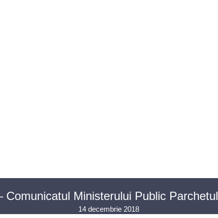
U AVOCAȚI
ASISTENȚĂ JUDICIARĂ
PENTRU PUBLIC
PR
CONTACT
Comunicatul Ministerului Public Parchetu
14 decembrie 2018