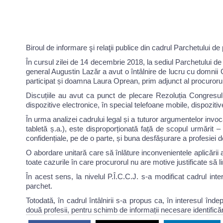
Biroul de informare şi relaţii publice din cadrul Parchetului de
În cursul zilei de 14 decembrie 2018, la sediul Parchetului de p
general Augustin Lazăr a avut o întâlnire de lucru cu domnii 
participat și doamna Laura Oprean, prim adjunct al procurorulu
Discuțiile au avut ca punct de plecare Rezoluția Congresului
dispozitive electronice, în special telefoane mobile, dispozitiv
În urma analizei cadrului legal și a tuturor argumentelor invoc
tabletă ș.a.), este disproporționată față de scopul urmărit – 
confidențiale, pe de o parte, și buna desfășurare a profesiei d
O abordare unitară care să înlăture inconvenientele aplicării 
toate cazurile în care procurorul nu are motive justificate să 
În acest sens, la nivelul P.Î.C.C.J. s-a modificat cadrul inte
parchet.
Totodată, în cadrul întâlnirii s-a propus ca, în interesul îndep
două profesii, pentru schimb de informații necesare identificăr