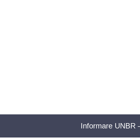
BAROUL CLUJ
ACASĂ
DESPRE NOI
TABLOUL AVOCAȚILOR
PENTR
Informare UNBR – 