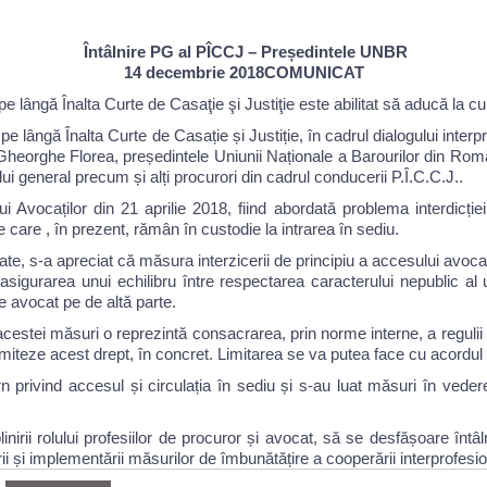
Întâlnire PG al PÎCCJ – Președintele UNBR
14 decembrie 2018COMUNICAT
 pe lângă Înalta Curte de Casaţie şi Justiţie este abilitat să aducă la c
e lângă Înalta Curte de Casație și Justiție, în cadrul dialogului interpro
Gheorghe Florea, președintele Uniunii Naționale a Barourilor din Româ
i general precum și alți procurori din cadrul conducerii P.Î.C.C.J..
 Avocaților din 21 aprilie 2018, fiind abordată problema interdicției 
e care , în prezent, rămân în custodie la intrarea în sediu.
ate, s-a apreciat că măsura interzicerii de principiu a accesului avocați
asigurarea unui echilibru între respectarea caracterului nepublic al urm
e avocat pe de altă parte.
acestei măsuri o reprezintă consacrarea, prin norme interne, a regulii 
limiteze acest drept, în concret. Limitarea se va putea face cu acordul
rn privind accesul și circulația în sediu și s-au luat măsuri în vederea
linirii rolului profesiilor de procuror și avocat, să se desfășoare întâln
ii și implementării măsurilor de îmbunătățire a cooperării interprofesio