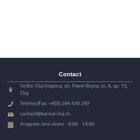
Contact
Sediu: Cluj-Napoca, str. Pavel Roșca, nr. 4, ap. 15,
Cluj
Telefon/Fax:
+4(0) 264 430 269
contact@baroul-cluj.ro
Program: luni-vineri - 9:00 - 14:00