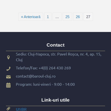
« Anterioară
1
…
25
26
27
Contact
Sediu: Cluj-Napoca, str. Pavel Roșca, nr. 4, ap. 15,
Cluj
Telefon/Fax:
+4(0) 264 430 269
contact@baroul-cluj.ro
Program: luni-vineri - 9:00 - 14:00
Link-uri utile
UNBR