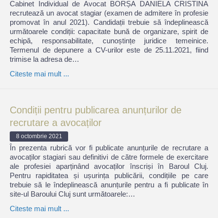
Cabinet Individual de Avocat BORȘA DANIELA CRISTINA
recrutează un avocat stagiar (examen de admitere în profesie
promovat în anul 2021). Candidații trebuie să îndeplinească
următoarele condiții: capacitate bună de organizare, spirit de
echipă, responsabilitate, cunoștințe juridice temeinice.
Termenul de depunere a CV-urilor este de 25.11.2021, fiind
trimise la adresa de…
Citeste mai mult ...
Condiții pentru publicarea anunțurilor de
recrutare a avocaților
8 octombrie 2021
În prezenta rubrică vor fi publicate anunțurile de recrutare a
avocaților stagiari sau definitivi de către formele de exercitare
ale profesiei aparținând avocaților înscriși în Baroul Cluj.
Pentru rapiditatea și ușurința publicării, condițiile pe care
trebuie să le îndeplinească anunțurile pentru a fi publicate în
site-ul Baroului Cluj sunt următoarele:…
Citeste mai mult ...