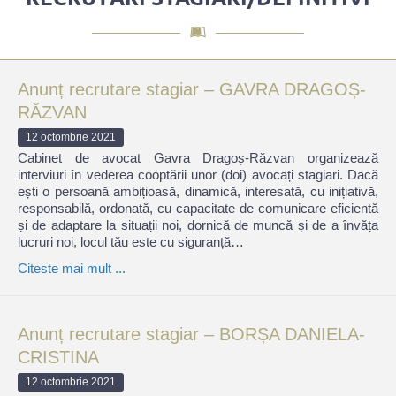
Anunț recrutare stagiar – GAVRA DRAGOȘ-
RĂZVAN
12 octombrie 2021
Cabinet de avocat Gavra Dragoș-Răzvan organizează
interviuri în vederea cooptării unor (doi) avocați stagiari. Dacă
ești o persoană ambițioasă, dinamică, interesată, cu inițiativă,
responsabilă, ordonată, cu capacitate de comunicare eficientă
și de adaptare la situații noi, dornică de muncă și de a învăța
lucruri noi, locul tău este cu siguranță…
Citeste mai mult ...
Anunț recrutare stagiar – BORȘA DANIELA-
CRISTINA
12 octombrie 2021