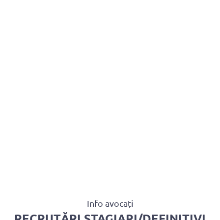
BAROUL CLUJ
MENIU
Info avocați
RECRUTĂRI STAGIARI/DEFINITIVI