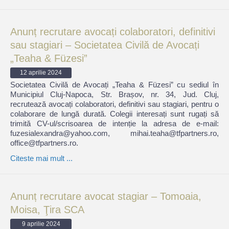
Anunț recrutare avocați colaboratori, definitivi
sau stagiari – Societatea Civilă de Avocați
„Teaha & Füzesi”
12 aprilie 2024
Societatea Civilă de Avocați „Teaha & Füzesi” cu sediul în
Municipiul Cluj-Napoca, Str. Brașov, nr. 34, Jud. Cluj,
recrutează avocați colaboratori, definitivi sau stagiari, pentru o
colaborare de lungă durată. Colegii interesați sunt rugați să
trimită CV-ul/scrisoarea de intenție la adresa de e-mail:
fuzesialexandra@yahoo.com, mihai.teaha@tfpartners.ro,
office@tfpartners.ro.
Citeste mai mult ...
Anunț recrutare avocat stagiar – Tomoaia,
Moisa, Ţira SCA
9 aprilie 2024