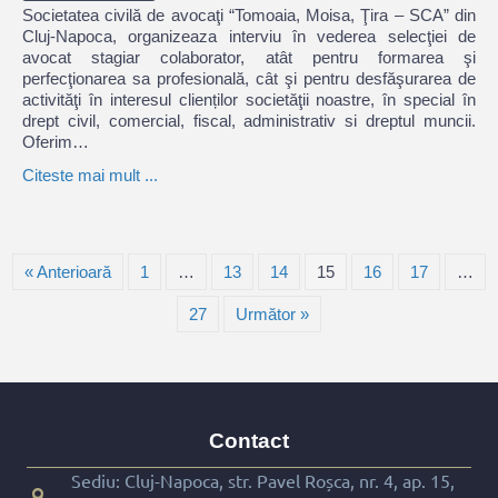
Societatea civilă de avocaţi “Tomoaia, Moisa, Ţira – SCA” din
Cluj-Napoca, organizeaza interviu în vederea selecţiei de
avocat stagiar colaborator, atât pentru formarea şi
perfecţionarea sa profesională, cât şi pentru desfăşurarea de
activităţi în interesul clienților societăţii noastre, în special în
drept civil, comercial, fiscal, administrativ si dreptul muncii.
Oferim…
Citeste mai mult ...
« Anterioară
1
…
13
14
15
16
17
…
27
Următor »
Contact
Sediu: Cluj-Napoca, str. Pavel Roșca, nr. 4, ap. 15,