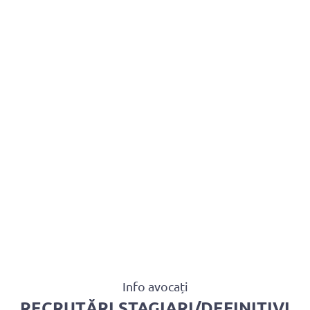
BAROUL CLUJ
MENIU
Info avocați
RECRUTĂRI STAGIARI/DEFINITIVI