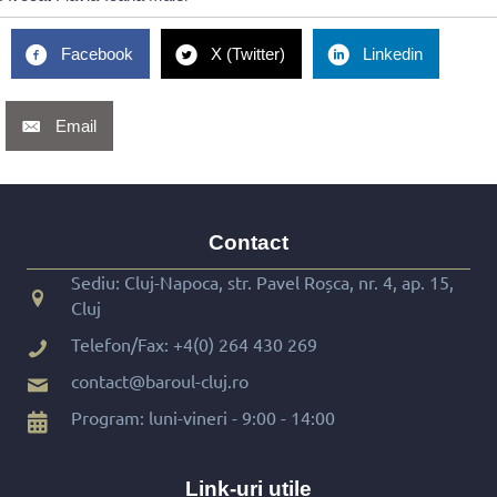
Facebook
X (Twitter)
Linkedin
Email
Contact
Sediu: Cluj-Napoca, str. Pavel Roșca, nr. 4, ap. 15,
Cluj
Telefon/Fax:
+4(0) 264 430 269
contact@baroul-cluj.ro
Program: luni-vineri - 9:00 - 14:00
Link-uri utile