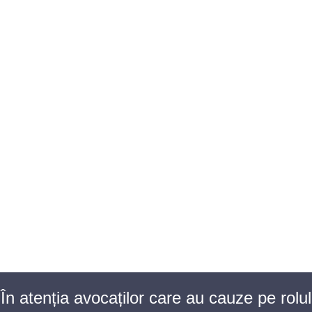
BAROUL CLUJ
MENIU
În atenția avocaților care au cauze pe rolul