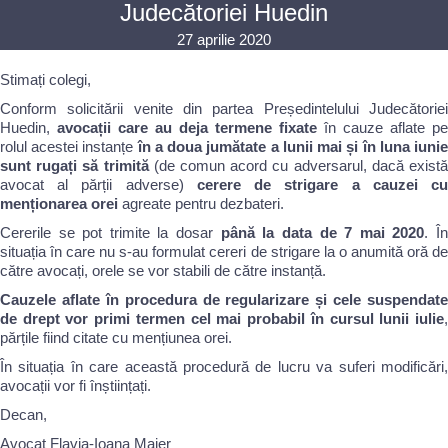
Judecătoriei Huedin
27 aprilie 2020
Stimați colegi,
Conform solicitării venite din partea Președintelului Judecătoriei
Huedin,
avocații care au deja termene fixate
în cauze aflate pe
rolul acestei instanțe
în a doua jumătate a lunii mai și în luna iuni
sunt rugați să trimită
(de comun acord cu adversarul, dacă exist
avocat al părții adverse)
cerere de strigare a cauzei c
menționarea orei
agreate pentru dezbateri.
Cererile se pot trimite la dosar
până la data de 7 mai 2020
. Î
situația în care nu s-au formulat cereri de strigare la o anumită oră de
către avocați, orele se vor stabili de către instanță.
Cauzele aflate în procedura de regularizare și cele suspendate
de drept vor primi termen cel mai probabil în cursul lunii iulie
,
părțile fiind citate cu mențiunea orei.
În situația în care această procedură de lucru va suferi modificări,
avocații vor fi înștiințați.
Decan,
Avocat Flavia-Ioana Maier