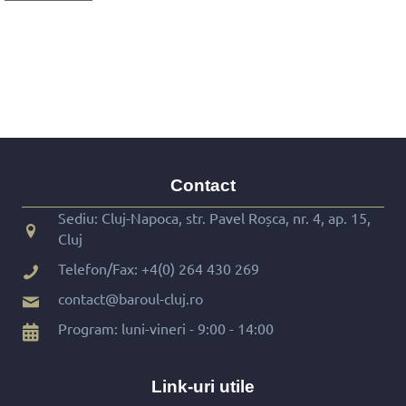
Contact
Sediu: Cluj-Napoca, str. Pavel Roșca, nr. 4, ap. 15,
Cluj
Telefon/Fax:
+4(0) 264 430 269
contact@baroul-cluj.ro
Program: luni-vineri - 9:00 - 14:00
Link-uri utile