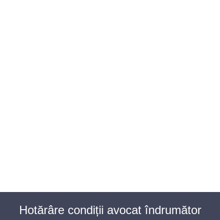
BAROUL CLUJ
MENIU
Hotărâre condiții avocat îndrumător