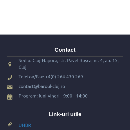
Contact
Sediu: Cluj-Napoca, str. Pavel Roșca, nr. 4, ap. 15,
Cluj
Telefon/Fax:
+4(0) 264 430 269
contact@baroul-cluj.ro
Program: luni-vineri - 9:00 - 14:00
Link-uri utile
UNBR