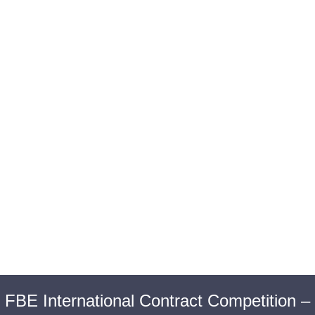
BAROUL CLUJ
MENIU
FBE International Contract Competition –