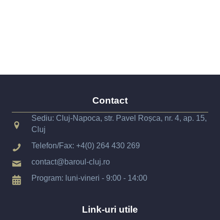
Contact
Sediu: Cluj-Napoca, str. Pavel Roșca, nr. 4, ap. 15,
Cluj
Telefon/Fax:
+4(0) 264 430 269
contact@baroul-cluj.ro
Program: luni-vineri - 9:00 - 14:00
Link-uri utile