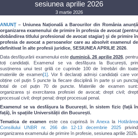
sesiunea aprilie 2026
3 martie 2026
ANUNȚ
– Uniunea Națională a Barourilor din România anunță
organizarea examenului de primire în profesia de avocat (pentru
dobândirea titlului profesional de avocat stagiar) și de primire în
profesia de avocat a persoanelor care au absolvit examenul de
definitivat în alte profesii juridice, SESIUNEA APRILIE 2026
.
Data desfășurării examenului este
duminică, 26 aprilie 2026
, pentru
toți candidații. Examenul se va desfășura la București, prin
susținerea unui test grilă ce cuprinde 100 de întrebări din toate
materiile de examen
[1]
. Vor fi declarați admiși candidații care vo
obține cel puțin 5 puncte la fiecare disciplină în parte și un punctaj
total de cel puțin 70 de puncte. Materiile de examen sunt:
organizarea și exercitarea profesiei de avocat; drept civil; drept
procesual civil; drept penal; drept procesual penal.
Examenul se va desfășura la București, în sistem fizic (față în
față), în spațiile Universității din București.
Tematica de examen
este cea cuprinsă în
Anexa
la
Hotărâre
Consiliului UNBR nr. 266 din 12-13 decembrie 2025
privind
organizarea examenului de primire în profesie, sesiunea aprilie 2026.