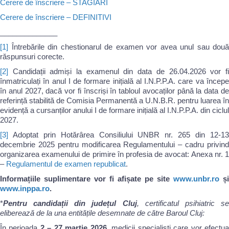
Cerere de înscriere – STAGIARI
Cerere de înscriere – DEFINITIVI
______________
[1]
Întrebările din chestionarul de examen vor avea unul sau două
răspunsuri corecte.
[2]
Candidații admiși la examenul din data de 26.04.2026 vor fi
înmatriculați în anul I de formare inițială al I.N.P.P.A. care va începe
în anul 2027, dacă vor fi înscriși în tabloul avocaților până la data de
referință stabilită de Comisia Permanentă a U.N.B.R. pentru luarea în
evidență a cursanților anului I de formare inițială al I.N.P.P.A. din ciclul
2027.
[3]
Adoptat prin Hotărârea Consiliului UNBR nr. 265 din 12-13
decembrie 2025 pentru modificarea Regulamentului – cadru privind
organizarea examenului de primire în profesia de avocat: Anexa nr. 1
–
Regulamentul de examen republicat
.
Informațiile suplimentare vor fi afișate pe site
www.unbr.ro
și
www.inppa.ro
.
*
Pentru candidații din județul Cluj
, certificatul psihiatric s
eliberează de la una entitățile desemnate de către Baroul Cluj:
În perioada
2 – 27 martie 2026
, medicii specialiști care vor efectu