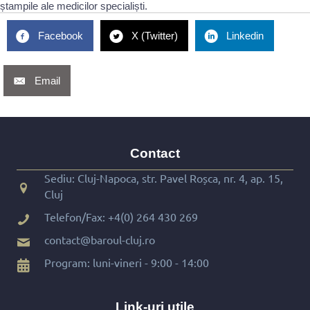
ștampile ale medicilor specialiști.
Facebook
X (Twitter)
Linkedin
Email
Contact
Sediu: Cluj-Napoca, str. Pavel Roșca, nr. 4, ap. 15,
Cluj
Telefon/Fax:
+4(0) 264 430 269
contact@baroul-cluj.ro
Program: luni-vineri - 9:00 - 14:00
Link-uri utile