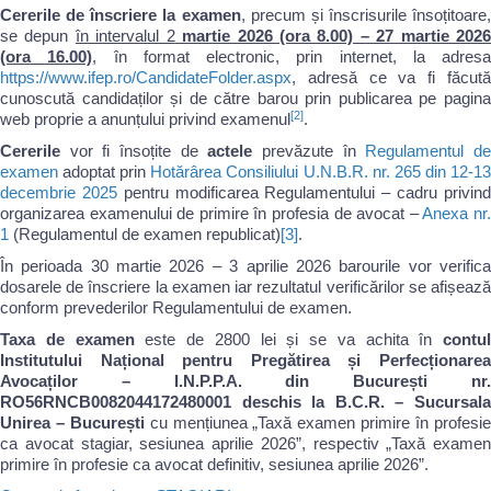
Cererile de înscriere la examen
, precum și înscrisurile însoțitoare,
se depun
în intervalul 2
martie 2026 (ora 8.00) – 27 martie 202
(ora 16.00)
, în format electronic, prin internet, la adresa
https://www.ifep.ro/CandidateFolder.aspx
, adresă ce va fi făcută
cunoscută candidaților și de către barou prin publicarea pe pagina
[2]
web proprie a anunțului privind examenul
.
Cererile
vor fi însoțite de
actele
prevăzute în
Regulamentul d
examen
adoptat prin
Hotărârea Consiliului U.N.B.R. nr. 265 din 12-1
decembrie 2025
pentru modificarea Regulamentului – cadru privin
organizarea examenului de primire în profesia de avocat –
Anexa nr
1
(Regulamentul de examen republicat)
[3]
.
În perioada 30 martie 2026 – 3 aprilie 2026 barourile vor verifica
dosarele de înscriere la examen iar rezultatul verificărilor se afișează
conform prevederilor Regulamentului de examen.
Taxa de examen
este de 2800 lei și se va achita în
contul
Institutului Național pentru Pregătirea și Perfecționarea
Avocaților – I.N.P.P.A. din București nr.
RO56RNCB0082044172480001 deschis la B.C.R. – Sucursala
Unirea – București
cu mențiunea „Taxă examen primire în profesi
ca avocat stagiar, sesiunea aprilie 2026”, respectiv „Taxă examen
primire în profesie ca avocat definitiv, sesiunea aprilie 2026”.