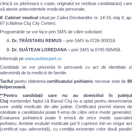
clinică se păstreaza o copie, originalul se restituie candidatului) care
să ateste antecedentele medicale personale.
II.
Cabinet medical
situat pe Calea Dorobanților nr. 14-16, etaj II, ap
67 (clădirea Cluj City Center).
Programările se vor face prin SMS de către solicitant:
Dr. TRĂISTARU REMUS
– prin SMS la 0728-309318.
Dr. SUĂTEAN LOREDANA –
prin SMS la 0745-585458.
Informații pe
www.psihiexpert.ro
Candidații se vor prezenta în persoană cu act de identitate și
adeverință de la medicul de familie.
Tariful
pentru obținerea
certificatului psihiatric
necesar este de
80
lei/persoană.
*
*
Pentru candidații care nu au domiciliul în județul
Cluj
menționăm faptul că Baroul Cluj nu a optat pentru desemnarea
unor unități medicale din alte județe. Certificatul privind starea de
sănătate a candidatului poate fi emis de către orice medic generalist.
Evaluarea psihiatrică poate fi emisă de orice medic specialist
psihiatru. Ambele evaluări medicale pot fi cuprinse într-un singur act
(certificat sau adeverință), cu condiția existenței celor două parafe/