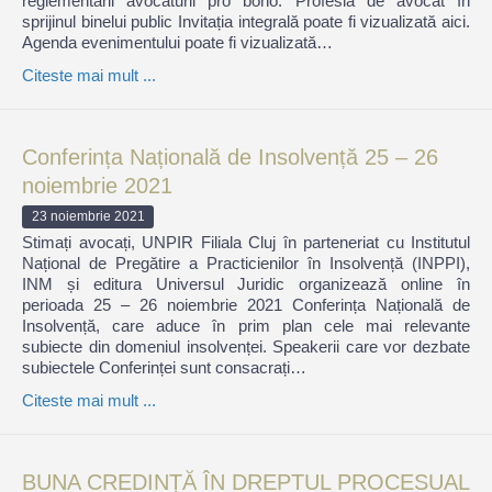
reglementării avocaturii pro bono. Profesia de avocat în
sprijinul binelui public Invitația integrală poate fi vizualizată aici.
Agenda evenimentului poate fi vizualizată…
Citeste mai mult ...
Conferința Națională de Insolvență 25 – 26
noiembrie 2021
23 noiembrie 2021
Stimați avocați, UNPIR Filiala Cluj în parteneriat cu Institutul
Național de Pregătire a Practicienilor în Insolvență (INPPI),
INM și editura Universul Juridic organizează online în
perioada 25 – 26 noiembrie 2021 Conferința Națională de
Insolvență, care aduce în prim plan cele mai relevante
subiecte din domeniul insolvenței. Speakerii care vor dezbate
subiectele Conferinței sunt consacrați…
Citeste mai mult ...
BUNA CREDINȚĂ ÎN DREPTUL PROCESUAL