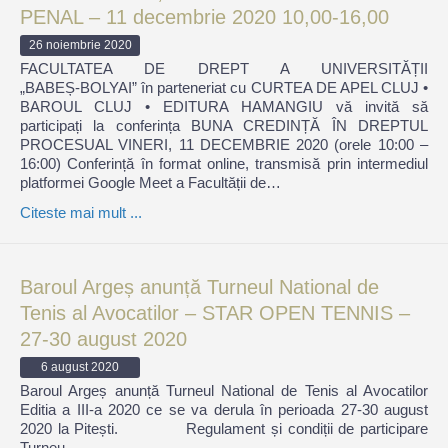
PENAL – 11 decembrie 2020 10,00-16,00
26 noiembrie 2020
FACULTATEA DE DREPT A UNIVERSITĂȚII
„BABEȘ‑BOLYAI” în parteneriat cu CURTEA DE APEL CLUJ •
BAROUL CLUJ • EDITURA HAMANGIU vă invită să
participați la conferința BUNA CREDINȚĂ ÎN DREPTUL
PROCESUAL VINERI, 11 DECEMBRIE 2020 (orele 10:00 –
16:00) Conferință în format online, transmisă prin intermediul
platformei Google Meet a Facultății de…
Citeste mai mult ...
Baroul Argeș anunță Turneul National de
Tenis al Avocatilor – STAR OPEN TENNIS –
27-30 august 2020
6 august 2020
Baroul Argeș anunță Turneul National de Tenis al Avocatilor
Editia a III-a 2020 ce se va derula în perioada 27-30 august
2020 la Pitești. Regulament și condiții de participare
Turneu