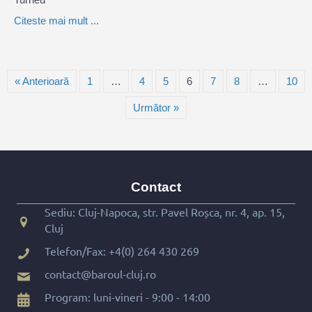
Citeste mai mult ...
« Anterioară
1
…
4
5
6
7
8
…
10
Următor »
Contact
Sediu: Cluj-Napoca, str. Pavel Roșca, nr. 4, ap. 15,
Cluj
Telefon/Fax:
+4(0) 264 430 269
contact@baroul-cluj.ro
Program: luni-vineri - 9:00 - 14:00