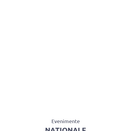
BAROUL CLUJ
MENIU
Evenimente
NAȚIONALE